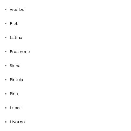
qualità
Viterbo
dell'aria.
Tra
Rieti
le
migliori
Latina
piante
da
Frosinone
interno
che
Siena
purificano
l'aria
Pistoia
troviamo
Pisa
la
Sansevieria
,
Lucca
comunemente
nota
Livorno
come