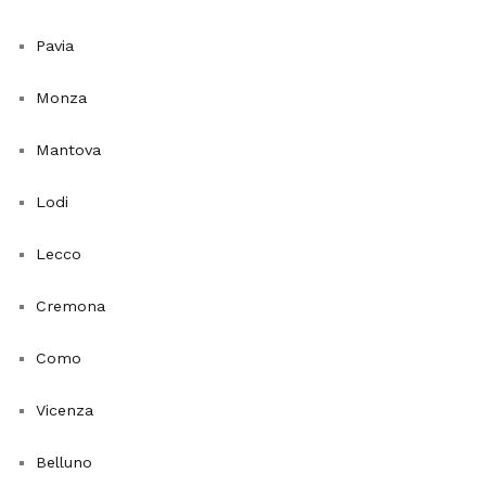
spazi
abitativi,
Pavia
ma
contribuiscono
Monza
anche
a
Mantova
creare
un
Lodi
ambiente
più
Lecco
sano
e
Cremona
vivibile.
Como
Scegliere
una
Vicenza
pianta
da
Belluno
appartamento