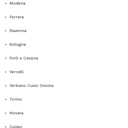
il
Modena
benessere
Ferrara
generale.
Con
Ravenna
queste
opzioni,
Bologna
sarà
semplice
Forlì e Cesena
trovare
la
Vercelli
pianta
perfetta
Verbano Cusio Ossola
che
risponde
Torino
sia
alle
Novara
esigenze
estetiche
Cuneo