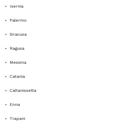
volatili
Isernia
presenti
nei
Palermo
prodotti
per
Siracusa
la
pulizia
Ragusa
della
casa.
Messina
Questa
Catania
pianta
richiede
Caltanissetta
poca
luce
Enna
e
produce
Trapani
fiori
bianchi