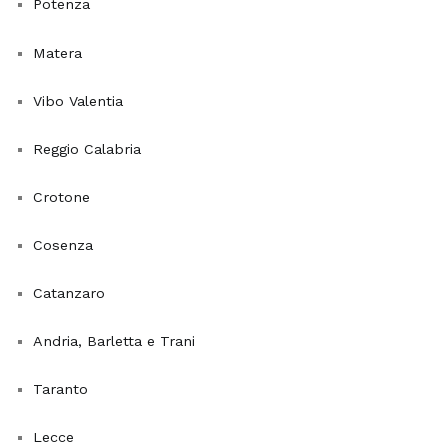
Potenza
quale
non
Matera
solo
abbellisce
Vibo Valentia
gli
spazi
Reggio Calabria
con
il
Crotone
suo
fogliame
Cosenza
rigoglioso,
ma
Catanzaro
aiuta
anche
Andria, Barletta e Trani
a
filtrare
Taranto
inquinanti
ambientali
Lecce