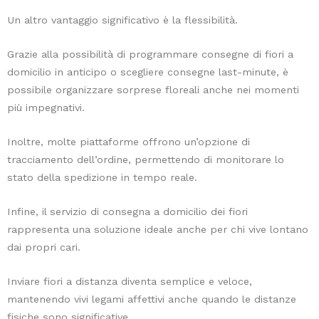
aria
Un altro vantaggio significativo è la flessibilità.
in
modo
Grazie alla possibilità di programmare consegne di fiori a
efficace
domicilio in anticipo o scegliere consegne last-minute, è
è
possibile organizzare sorprese floreali anche nei momenti
il
più impegnativi.
Pothos
,
particolarmente
Inoltre, molte piattaforme offrono un’opzione di
apprezzato
tracciamento dell’ordine, permettendo di monitorare lo
per
stato della spedizione in tempo reale.
la
sua
Infine, il servizio di consegna a domicilio dei fiori
facilità
rappresenta una soluzione ideale anche per chi vive lontano
di
dai propri cari.
cura
Inviare fiori a distanza diventa semplice e veloce,
e
mantenendo vivi legami affettivi anche quando le distanze
per
fisiche sono significative.
essere