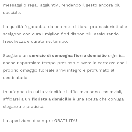
curare
messaggi o regali aggiuntivi, rendendo il gesto ancora più
e
speciale.
ideali
per
La qualità è garantita da una rete di fiorai professionisti che
chi
scelgono con cura i migliori fiori disponibili, assicurando
è
freschezza e durata nel tempo.
alle
Scegliere un
servizio di consegna fiori a domicilio
significa
prime
anche risparmiare tempo prezioso e avere la certezza che il
armi
proprio omaggio floreale arrivi integro e profumato al
con
destinatario.
il
giardinaggio.
In un’epoca in cui la velocità e l’efficienza sono essenziali,
Quali
affidarsi a un
fiorista a domicilio
è una scelta che coniuga
piante
eleganza e praticità.
migliorano
la
La spedizione è sempre GRATUITA!
qualità
dell'aria?