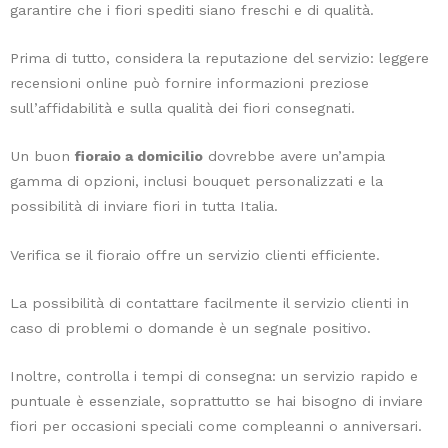
garantire che i fiori spediti siano freschi e di qualità.
piante
più
Prima di tutto, considera la reputazione del servizio: leggere
semplici
recensioni online può fornire informazioni preziose
da
sull’affidabilità e sulla qualità dei fiori consegnati.
curare,
ideale
Un buon
fioraio a domicilio
dovrebbe avere un’ampia
per
gamma di opzioni, inclusi bouquet personalizzati e la
chi
possibilità di inviare fiori in tutta Italia.
è
alle
Verifica se il fioraio offre un servizio clienti efficiente.
prime
armi
La possibilità di contattare facilmente il servizio clienti in
con
caso di problemi o domande è un segnale positivo.
il
giardinaggio
Inoltre, controlla i tempi di consegna: un servizio rapido e
o
puntuale è essenziale, soprattutto se hai bisogno di inviare
ha
fiori per occasioni speciali come compleanni o anniversari.
poco