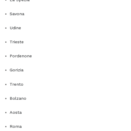
non
solo
Savona
aggiunge
un
Udine
tocco
Trieste
di
verde
Pordenone
e
freschezza
Gorizia
agli
interni,
Trento
ma
può
Bolzano
anche
migliorare
Aosta
significativamente
la
Roma