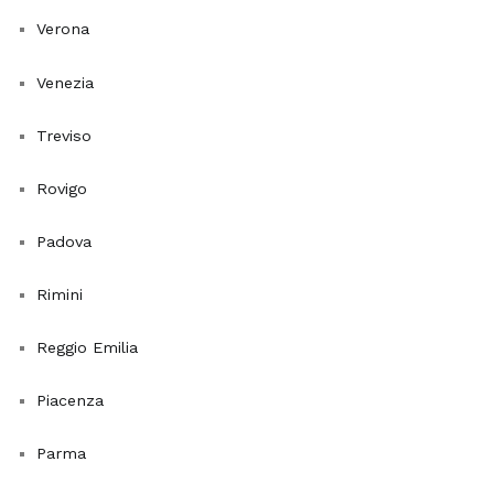
che
Verona
depura
l'aria
Venezia
è
un
Treviso
regalo
ideale
Rovigo
non
solo
Padova
per
abbellire
Rimini
lo
spazio
Reggio Emilia
domestico,
ma
Piacenza
anche
per
Parma
promuovere