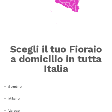
sua
efficienza
nel
rimuovere
inquinanti
atmosferici.
Queste
piante
Scegli il tuo Fioraio
da
a domicilio in tutta
interno
che
Italia
purificano
l'aria
non
Sondrio
solo
migliorano
Milano
esteticamente
gli
Varese