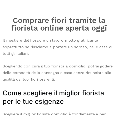
eleganti,
aggiungendo
un
Comprare fiori tramite la
elemento
fiorista online aperta oggi
decorativo
oltre
Il mestiere del fioraio è un lavoro molto gratificante
alla
soprattutto se riusciamo a portare un sorriso, nelle case di
sua
tutti gli italiani.
funzione
depurativa.
Scegliendo con cura il tuo fiorista a domicilio, potrai godere
Infine,
delle comodità della consegna a casa senza rinunciare alla
non
qualità dei tuoi fiori preferiti.
possiamo
dimenticare
Come scegliere il miglior fiorista
il
per le tue esigenze
Pothos
,
una
Scegliere il miglior fiorista domicilio è fondamentale per
delle