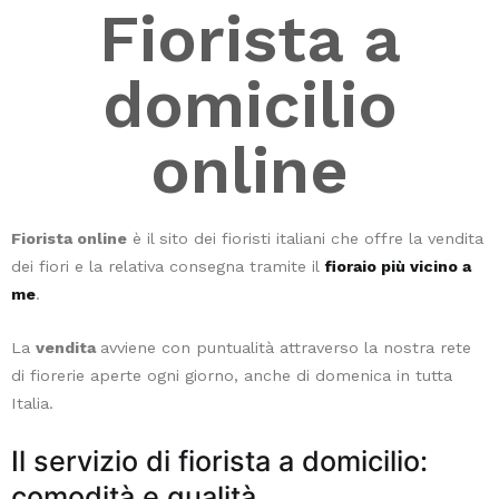
Fiorista a
per
chi
cerca
domicilio
una
pianta
online
d'appartamento
che
depura
l'aria
Fiorista online
è il sito dei fioristi italiani che offre la vendita
in
dei fiori e la relativa consegna tramite il
fioraio più vicino a
modo
me
.
naturale.
Altre
La
vendita
avviene con puntualità attraverso la nostra rete
piante
di fiorerie aperte ogni giorno, anche di domenica in tutta
che
Italia.
purificano
Il servizio di fiorista a domicilio:
l'aria
includono
comodità e qualità