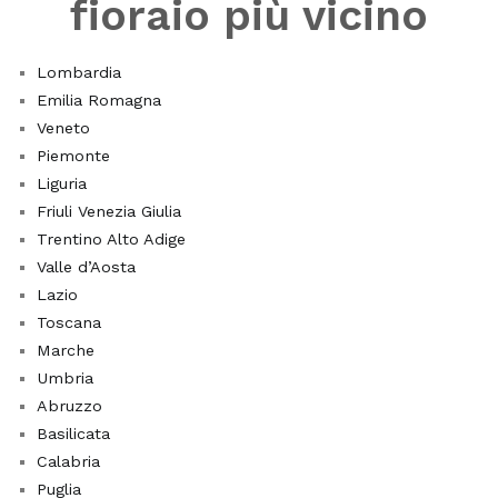
fioraio più vicino
troviamo
la
Lombardia
Sansevieria
,
Emilia Romagna
comunemente
Veneto
chiamata
Piemonte
"lingua
Liguria
di
Friuli Venezia Giulia
suocera",
Trentino Alto Adige
che
Valle d’Aosta
è
Lazio
nota
Toscana
per
Marche
la
Umbria
sua
Abruzzo
resistenza
Basilicata
e
Calabria
per
Puglia
la