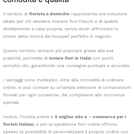
la
Sansevieria
,
Il servizio di
fiorista a domicilio
rappresenta una soluzione
conosciuta
ideale per chi desidera ricevere fiori freschi e di qualità
anche
direttamente a casa propria, senza dover affrontare lo
come
stress della ricerca del bouquet perfetto in negozio.
"lingua
di
Questo servizio, sempre più popolare grazie alla sua
suocera",
praticità, permette di
inviare fiori in Italia
con pochi
e
semplici clic, garantendo una consegna puntuale e accurata.
il
Chlorophytum
I vantaggi sono molteplici: oltre alla comodità di ordinare
comosum
online, si può contare su un’ampia selezione di composizioni
o
floreali per ogni occasione, dai compleanni alle ricorrenze
"pianta
speciali.
ragno",
entrambe
Inoltre, Fiorista online è
il miglior sito e – commerce per i
facili
fioristi italiani
, e per la spedizione fiori online offrono
da
spesso la possibilità di personalizzare il proprio ordine con