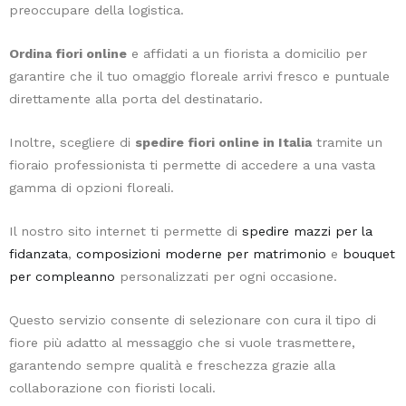
preoccupare della logistica.
filtra
l'aria,
Ordina fiori online
e affidati a un fiorista a domicilio per
ma
garantire che il tuo omaggio floreale arrivi fresco e puntuale
aggiunge
direttamente alla porta del destinatario.
anche
un
Inoltre, scegliere di
spedire fiori online in Italia
tramite un
tocco
fioraio professionista ti permette di accedere a una vasta
di
gamma di opzioni floreali.
eleganza
con
Il nostro sito internet ti permette di
spedire mazzi per la
il
fidanzata
,
composizioni moderne per matrimonio
e
bouquet
suo
per compleanno
personalizzati per ogni occasione.
fogliame
lucido.
Questo servizio consente di selezionare con cura il tipo di
Un'altra
fiore più adatto al messaggio che si vuole trasmettere,
pianta
garantendo sempre qualità e freschezza grazie alla
che
collaborazione con fioristi locali.
purifica