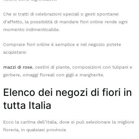
in
Che si tratti di celebrazioni speciali o gesti spontanei
grado
d’affetto, la possibilità di mandare fiori online rende ogni
di
momento indimenticabile.
rimuovere
sostanze
Comprare fiori online è semplice e nel negozio potete
come
acquistare:
xilene
e
mazzi di rose
, cestini di piante, composizioni con tulipani e
tricloroetilene.
gerbere, omaggi floreali con gigli e margherite.
Per
chi
Elenco dei negozi di fiori in
cerca
qualcosa
tutta Italia
di
più
Ecco la cartina dell’Italia, dove si può selezionare la migliore
esotico,
fioreria, in qualsiasi provincia
l'
Aloe