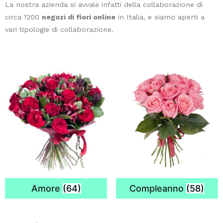
La nostra azienda si avvale infatti della collaborazione di
circa 1200
negozi di fiori online
in Italia, e siamo aperti a
Quando
vari tipologie di collaborazione.
si
parla
di
migliorare
la
qualità
dell'aria
all'interno
di
un
appartamento,
alcune
piante
Amore
(64)
Compleanno
(58)
da
interno
si