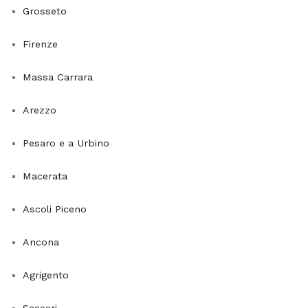
Lingua
Grosseto
di
Suocera.
Firenze
Questa
pianta
Massa Carrara
è
particolarmente
Arezzo
apprezzata
Pesaro e a Urbino
per
la
Macerata
sua
capacità
Ascoli Piceno
di
assorbire
Ancona
tossine
come
Agrigento
formaldeide,
benzene