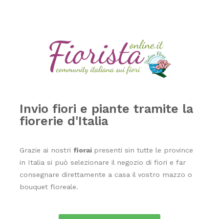
Vera
non
solo
purifica
l'aria,
ma
ha
anche
proprietà
Invio fiori e piante tramite la
terapeutiche
fiorerie d'Italia
grazie
al
suo
Grazie ai nostri
fiorai
presenti sin tutte le province
gel
in Italia si può selezionare il negozio di fiori e far
interno.
consegnare direttamente a casa il vostro mazzo o
Infine,
bouquet floreale.
il
Bamboo