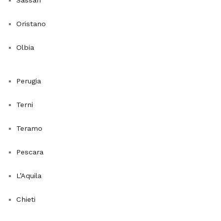
Sassari
e
tricloroetilene,
Oristano
rendendola
Olbia
un'ottima
scelta
per
Perugia
qualsiasi
ambiente
Terni
domestico.
Un'altra
Teramo
eccellente
opzione
Pescara
è
il
L’Aquila
Ficus
Chieti
Benjamina
,
il