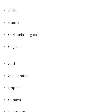
sia
a
Biella
quelle
funzionali.
Nuoro
Le
migliori
Carbonia – Iglesias
piante
da
Cagliari
interno
per
Asti
purificare
l'aria
Alessandria
Regalare
Imperia
una
pianta
Genova
da
appartamento
La Spezia