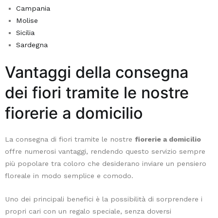
Campania
capacità
Molise
di
Sicilia
assorbire
Sardegna
sostanze
come
Vantaggi della consegna
formaldeide
e
dei fiori tramite le nostre
benzene.
Anche
fiorerie a domicilio
il
Ficus
La consegna di fiori tramite le nostre
fiorerie a domicilio
Benjamin
offre numerosi vantaggi, rendendo questo servizio sempre
è
più popolare tra coloro che desiderano inviare un pensiero
una
floreale in modo semplice e comodo.
scelta
eccellente:
Uno dei principali benefici è la possibilità di sorprendere i
non
propri cari con un regalo speciale, senza doversi
solo