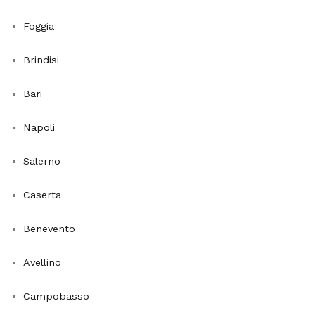
comuni.
Inoltre,
Foggia
lo
Brindisi
Spatifillo
,
o
Bari
Giglio
della
Napoli
Pace,
è
Salerno
rinomato
per
Caserta
la
sua
Benevento
efficacia
nel
Avellino
rimuovere
agenti
Campobasso
chimici