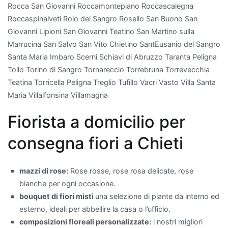
Rocca San Giovanni Roccamontepiano Roccascalegna
filtra
Roccaspinalveti Roio del Sangro Rosello San Buono San
l'aria,
Giovanni Lipioni San Giovanni Teatino San Martino sulla
ma
Marrucina San Salvo San Vito Chietino SantEusanio del Sangro
aggiunge
Santa Maria Imbaro Scerni Schiavi di Abruzzo Taranta Peligna
anche
Tollo Torino di Sangro Tornareccio Torrebruna Torrevecchia
un
Teatina Torricella Peligna Treglio Tufillo Vacri Vasto Villa Santa
tocco
Maria Villalfonsina Villamagna
di
eleganza
Fiorista a domicilio per
con
il
consegna fiori a Chieti
suo
fogliame
mazzi di rose:
Rose rosse, rose rosa delicate, rose
lucido.
bianche per ogni occasione.
Un'altra
bouquet di fiori misti
una selezione di piante da interno ed
pianta
esterno, ideali per abbellire la casa o l’ufficio.
che
composizioni floreali personalizzate:
i nostri migliori
purifica