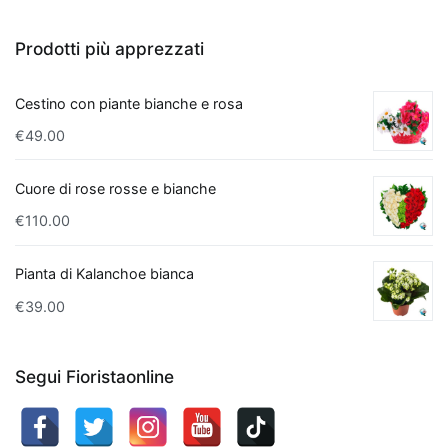
Vera
non
Prodotti più apprezzati
solo
purifica
l'aria,
Cestino con piante bianche e rosa
ma
€
49.00
ha
anche
Cuore di rose rosse e bianche
proprietà
€
110.00
terapeutiche
grazie
Pianta di Kalanchoe bianca
al
suo
€
39.00
gel
interno.
Segui Fioristaonline
Infine,
il
Bamboo