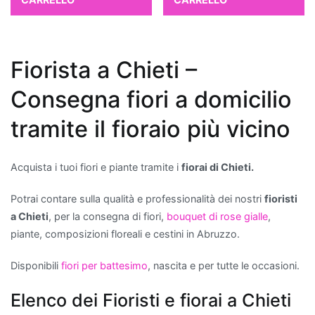
curare
e
ideali
Fiorista a Chieti –
per
chi
Consegna fiori a domicilio
è
alle
tramite il fioraio più vicino
prime
armi
Acquista i tuoi fiori e piante tramite i
fiorai di Chieti.
con
il
Potrai contare sulla qualità e professionalità dei nostri
fioristi
giardinaggio.
a Chieti
, per la consegna di fiori,
bouquet di rose gialle
,
Quali
piante, composizioni floreali e cestini in Abruzzo.
piante
migliorano
Disponibili
fiori per battesimo
, nascita e per tutte le occasioni.
la
qualità
Elenco dei Fioristi e fiorai a Chieti
dell'aria?