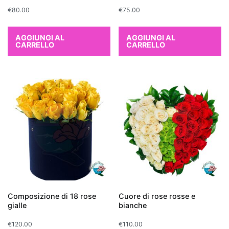
come
€
80.00
€
75.00
formaldeide,
benzene
AGGIUNGI AL
AGGIUNGI AL
e
CARRELLO
CARRELLO
tricloroetilene,
rilasciando
al
contempo
ossigeno.
Tra
le
più
efficaci
troviamo
il
Ficus
Composizione di 18 rose
Cuore di rose rosse e
gialle
bianche
Benjamina
,
perfetto
€
120.00
€
110.00