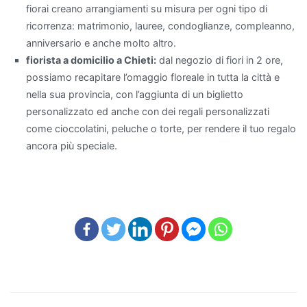
fiorai creano arrangiamenti su misura per ogni tipo di
aria
ricorrenza: matrimonio, lauree, condoglianze, compleanno,
in
anniversario e anche molto altro.
modo
fiorista a domicilio a Chieti:
dal negozio di fiori in 2 ore,
efficace
possiamo recapitare l’omaggio floreale in tutta la città e
è
nella sua provincia, con l’aggiunta di un biglietto
il
personalizzato ed anche con dei regali personalizzati
Pothos
,
come cioccolatini, peluche o torte, per rendere il tuo regalo
particolarmente
ancora più speciale.
apprezzato
per
la
sua
facilità
di
cura
e
per
essere