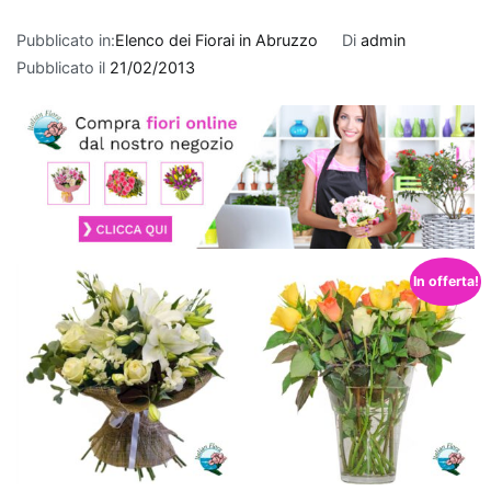
Quando
si
Pubblicato in:
Elenco dei Fiorai in Abruzzo
Di
admin
tratta
Pubblicato il
21/02/2013
di
fare
un
regalo
per
un
nuovo
appartamento
,
In offerta!
le
piante
che
purificano
l'aria
rappresentano
una