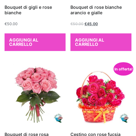
scelta
Bouquet di gigli e rose
Bouquet di rose bianche
eccellente.
bianche
arancio e gialle
Non
€
50.00
€
50.00
€
45.00
solo
aggiungono
un
AGGIUNGI AL
AGGIUNGI AL
CARRELLO
CARRELLO
tocco
di
verde
In offerta!
e
vitalità
all'ambiente,
ma
contribuiscono
anche
a
migliorare
la
Bouquet di rose rosa
Cestino con rose fucsia