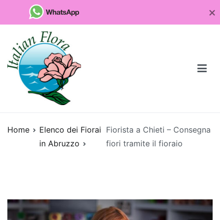
Vai
al
contenuto
Fioristaonline
Rete di fioristi italiani
Home
Elenco dei Fiorai
Fiorista a Chieti – Consegna
Quali
in Abruzzo
fiori tramite il fioraio
sono
le
piante
da
regalare
per