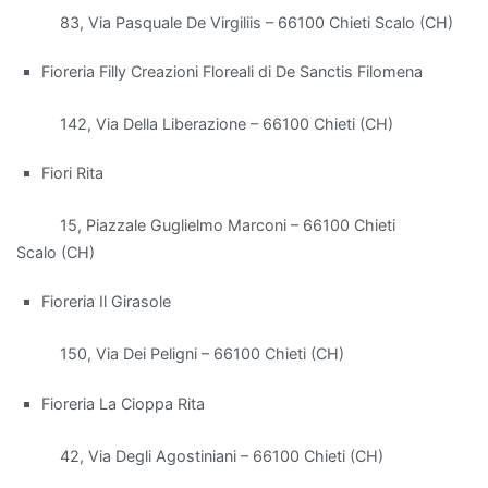
distinguono
83, Via Pasquale De Virgiliis – 66100 Chieti Scalo (CH)
per
la
Fioreria Filly Creazioni Floreali di De Sanctis Filomena
loro
capacità
142, Via Della Liberazione – 66100 Chieti (CH)
di
Fiori Rita
filtrare
le
15, Piazzale Guglielmo Marconi – 66100 Chieti
sostanze
Scalo (CH)
inquinanti
e
Fioreria Il Girasole
aumentare
l'umidità
150, Via Dei Peligni – 66100 Chieti (CH)
dell'aria.
Tra
Fioreria La Cioppa Rita
le
più
42, Via Degli Agostiniani – 66100 Chieti (CH)
efficaci,