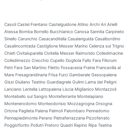
capacità
di
assorbire
Casoli Castel Frentano Castelguidone Altino Archi Ari Arielli
sostanze
Atessa Bomba Borrello Bucchianico Canosa Sannita Carpineto
come
Sinello Carunchio Casacanditella Casalanguida Casalbordino
formaldeide
Casalincontrada Castiglione Messer Marino Celenza sul Trigno
e
Chieti Civitaluparella Civitella Messer Raimondo Colledimacine
benzene.
Colledimezzo Crecchio Cupello Dogliola Fallo Fara Filiorum
Anche
Petri Fara San Martino Filetto Fossacesia Fraine Francavilla al
il
Mare Fresagrandinaria Frisa Furci Gamberale Gessopalena
Ficus
Gissi Giuliano Teatino Guardiagrele Guilmi Lama dei Peligni
Benjamin
Lanciano Lentella Lettopalena Liscia Miglianico Montazzoli
è
Montebello sul Sangro Monteferrante Montelapiano
una
Montenerodomo Monteodorisio Mozzagrogna Orsogna
scelta
Ortona Paglieta Palena Palmoli Palombaro Pennadomo
eccellente:
Pennapiedimonte Perano Pietraferrazzana Pizzoferrato
non
Poggiofiorito Pollutri Pretoro Quadri Rapino Ripa Teatina
solo