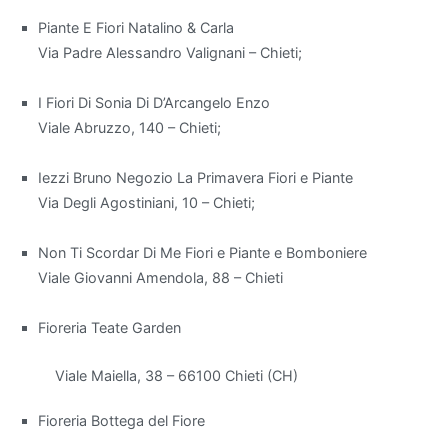
Piante E Fiori Natalino & Carla
Quando
Via Padre Alessandro Valignani – Chieti;
si
parla
I Fiori Di Sonia Di D’Arcangelo Enzo
di
Viale Abruzzo, 140 – Chieti;
migliorare
la
Iezzi Bruno Negozio La Primavera Fiori e Piante
qualità
Via Degli Agostiniani, 10 – Chieti;
dell'aria
all'interno
Non Ti Scordar Di Me Fiori e Piante e Bomboniere
di
Viale Giovanni Amendola, 88 – Chieti
un
appartamento,
Fioreria Teate Garden
alcune
piante
Viale Maiella, 38 – 66100 Chieti (CH)
da
interno
Fioreria Bottega del Fiore
si