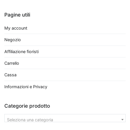
Palm
,
o
Pagine utili
palma
bambù,
My account
è
perfetto
Negozio
per
Affiliazione fioristi
grandi
spazi
Carrello
grazie
alla
Cassa
sua
Informazioni e Privacy
capacità
di
crescere
Categorie prodotto
rigogliosa
e
Seleziona una categoria
alla