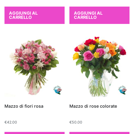
per
chi
AGGIUNGI AL
AGGIUNGI AL
CARRELLO
CARRELLO
cerca
una
pianta
d'appartamento
che
depura
l'aria
in
modo
naturale.
Altre
piante
Mazzo di fiori rosa
Mazzo di rose colorate
che
purificano
€
42.00
€
50.00
l'aria
includono