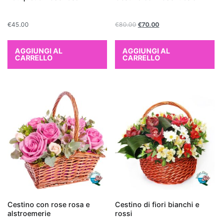
qualità
dell
'aria
€
45.00
€
80.00
€
70.00
interna
.
Le
AGGIUNGI AL
AGGIUNGI AL
piante
CARRELLO
CARRELLO
da
interno
purificanti
sono
note
per
la
loro
capacità
di
assorbire
sostanze
Cestino con rose rosa e
Cestino di fiori bianchi e
alstroemerie
rossi
nocive