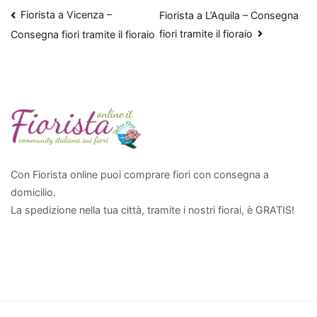
Navigazione
Fiorista a Vicenza –
Fiorista a L’Aquila – Consegna
in
fiori tramite il fioraio
grado
Consegna fiori tramite il fioraio
articoli
di
rimuovere
sostanze
come
xilene
e
tricloroetilene.
Con Fiorista online puoi comprare fiori con consegna a
Per
domicilio.
chi
La spedizione nella tua città, tramite i nostri fiorai, è GRATIS!
cerca
qualcosa
di
più
esotico,
l'
Aloe