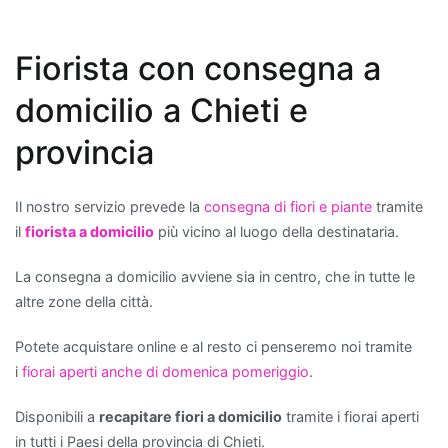
troviamo
la
Fiorista con consegna a
Sansevieria
,
comunemente
domicilio a Chieti e
chiamata
"lingua
provincia
di
suocera",
Il nostro servizio prevede la
consegna di fiori e piante
tramite
che
il
fiorista a domicilio
più vicino al luogo della destinataria.
è
nota
La consegna a domicilio avviene sia in centro, che in tutte le
per
altre zone della città.
la
sua
Potete acquistare online e al resto ci penseremo noi tramite
resistenza
i
fiorai aperti anche di domenica pomeriggio
.
e
per
Disponibili a
recapitare fiori a domicilio
tramite i fiorai aperti
la
in tutti i Paesi della provincia di Chieti.