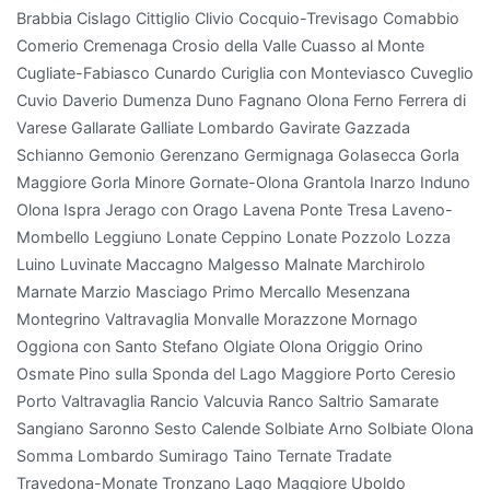
Brabbia Cislago Cittiglio Clivio Cocquio-Trevisago Comabbio
filtra
Comerio Cremenaga Crosio della Valle Cuasso al Monte
l'aria,
Cugliate-Fabiasco Cunardo Curiglia con Monteviasco Cuveglio
ma
Cuvio Daverio Dumenza Duno Fagnano Olona Ferno Ferrera di
aggiunge
Varese Gallarate Galliate Lombardo Gavirate Gazzada
anche
Schianno Gemonio Gerenzano Germignaga Golasecca Gorla
un
Maggiore Gorla Minore Gornate-Olona Grantola Inarzo Induno
tocco
Olona Ispra Jerago con Orago Lavena Ponte Tresa Laveno-
di
Mombello Leggiuno Lonate Ceppino Lonate Pozzolo Lozza
eleganza
Luino Luvinate Maccagno Malgesso Malnate Marchirolo
con
Marnate Marzio Masciago Primo Mercallo Mesenzana
il
Montegrino Valtravaglia Monvalle Morazzone Mornago
suo
Oggiona con Santo Stefano Olgiate Olona Origgio Orino
fogliame
Osmate Pino sulla Sponda del Lago Maggiore Porto Ceresio
lucido.
Porto Valtravaglia Rancio Valcuvia Ranco Saltrio Samarate
Un'altra
Sangiano Saronno Sesto Calende Solbiate Arno Solbiate Olona
pianta
Somma Lombardo Sumirago Taino Ternate Tradate
che
Travedona-Monate Tronzano Lago Maggiore Uboldo
purifica