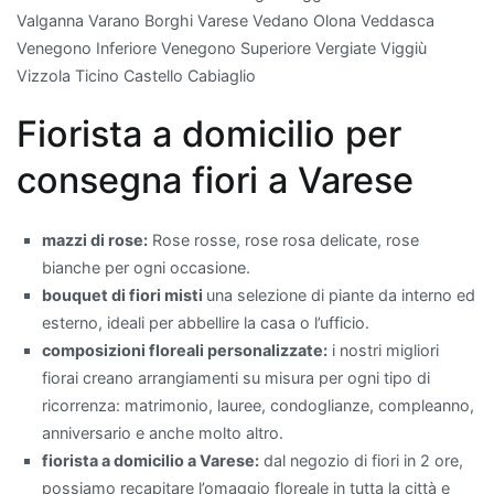
Valganna Varano Borghi Varese Vedano Olona Veddasca
aria
Venegono Inferiore Venegono Superiore Vergiate Viggiù
in
Vizzola Ticino Castello Cabiaglio
modo
efficace
Fiorista a domicilio per
è
il
consegna fiori a Varese
Pothos
,
particolarmente
mazzi di rose:
Rose rosse, rose rosa delicate, rose
apprezzato
bianche per ogni occasione.
per
bouquet di fiori misti
una selezione di piante da interno ed
la
esterno, ideali per abbellire la casa o l’ufficio.
sua
composizioni floreali personalizzate:
i nostri migliori
facilità
fiorai creano arrangiamenti su misura per ogni tipo di
di
ricorrenza: matrimonio, lauree, condoglianze, compleanno,
cura
anniversario e anche molto altro.
e
fiorista a domicilio a Varese:
dal negozio di fiori in 2 ore,
per
possiamo recapitare l’omaggio floreale in tutta la città e
essere