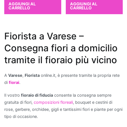
AGGIUNGI AL
AGGIUNGI AL
curare
CARRELLO
CARRELLO
e
ideali
per
chi
Fiorista a Varese –
è
Consegna fiori a domicilio
alle
prime
tramite il fioraio più vicino
armi
con
il
A
Varese
,
Fiorista
online.it, è presente tramite la propria rete
giardinaggio.
di
fiorai
.
Quali
Il vostro
fioraio di fiducia
consente la consegna sempre
piante
gratuita di fiori,
composizioni floreali
, bouquet e cestini di
migliorano
rose, gerbere, orchidee, gigli e tantissimi fiori e piante per ogni
la
tipo di occasione.
qualità
dell'aria?