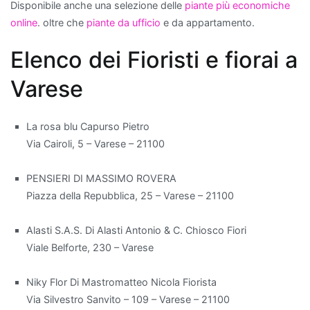
Disponibile anche una selezione delle
piante più economiche
online
. oltre che
piante da ufficio
e da appartamento.
Quando
si
Elenco dei Fioristi e fiorai a
parla
di
Varese
migliorare
la
La rosa blu Capurso Pietro
qualità
Via Cairoli, 5 – Varese – 21100
dell'aria
all'interno
PENSIERI DI MASSIMO ROVERA
di
Piazza della Repubblica, 25 – Varese – 21100
un
appartamento,
Alasti S.A.S. Di Alasti Antonio & C. Chiosco Fiori
alcune
Viale Belforte, 230 – Varese
piante
da
Niky Flor Di Mastromatteo Nicola Fiorista
interno
Via Silvestro Sanvito – 109 – Varese – 21100
si