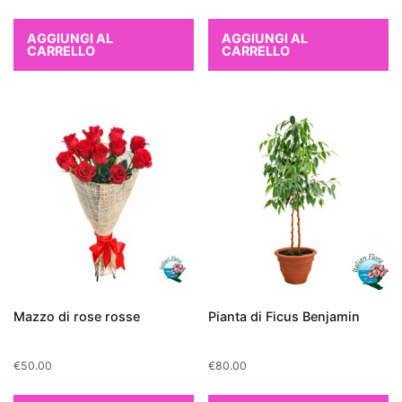
la
Sansevieria
,
AGGIUNGI AL
AGGIUNGI AL
CARRELLO
CARRELLO
conosciuta
anche
come
"lingua
di
suocera",
e
il
Chlorophytum
comosum
o
"pianta
Mazzo di rose rosse
Pianta di Ficus Benjamin
ragno",
entrambe
€
50.00
€
80.00
facili
da