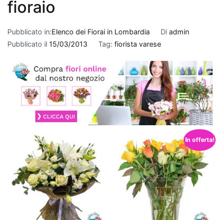
Quando
fioraio
si
tratta
Pubblicato in:
Elenco dei Fiorai in Lombardia
Di
admin
di
Pubblicato il
15/03/2013
Tag:
fiorista varese
fare
un
regalo
per
un
nuovo
appartamento
,
le
In offerta!
piante
che
purificano
l'aria
rappresentano
una