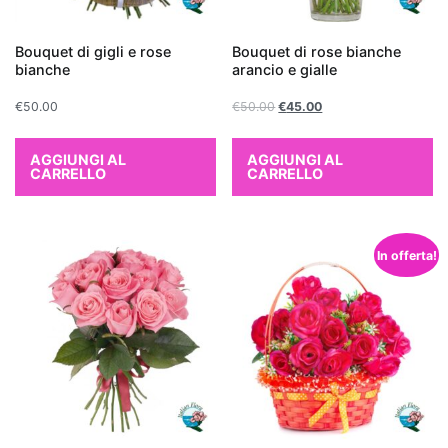
scelta
eccellente.
Bouquet di gigli e rose
Bouquet di rose bianche
Non
bianche
arancio e gialle
solo
aggiungono
€
50.00
€
50.00
€
45.00
un
tocco
AGGIUNGI AL
AGGIUNGI AL
CARRELLO
CARRELLO
di
verde
e
vitalità
In offerta!
all'ambiente,
ma
contribuiscono
anche
a
migliorare
la