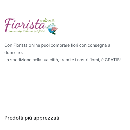
Vera
non
solo
purifica
l'aria,
ma
ha
Con Fiorista online puoi comprare fiori con consegna a
anche
domicilio.
proprietà
La spedizione nella tua città, tramite i nostri fiorai, è GRATIS!
terapeutiche
grazie
al
suo
gel
interno.
Infine,
il
Prodotti più apprezzati
Bamboo