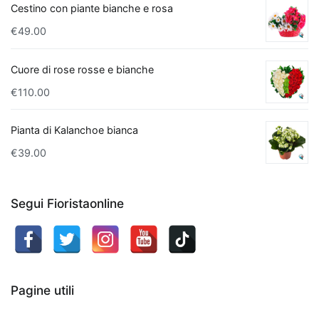
Palm
,
Cestino con piante bianche e rosa
o
€
49.00
palma
bambù,
Cuore di rose rosse e bianche
è
perfetto
€
110.00
per
grandi
Pianta di Kalanchoe bianca
spazi
€
39.00
grazie
alla
sua
Segui Fioristaonline
capacità
di
crescere
rigogliosa
e
Pagine utili
alla