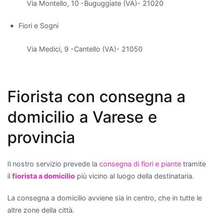
Via Montello, 10 -Buguggiate (VA)- 21020
troviamo
la
Fiori e Sogni
Sansevieria
,
comunemente
Via Medici, 9 -Cantello (VA)- 21050
chiamata
"lingua
di
Fiorista con consegna a
suocera",
che
domicilio a Varese e
è
nota
provincia
per
la
Il nostro servizio prevede la
consegna di fiori e piante
tramite
sua
il
fiorista a domicilio
più vicino al luogo della destinataria.
resistenza
e
La consegna a domicilio avviene sia in centro, che in tutte le
per
altre zone della città.
la