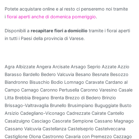
capacità
Potete acquistare online e al resto ci penseremo noi tramite
di
i
fiorai aperti anche di domenica pomeriggio
.
assorbire
sostanze
Disponibili a
recapitare fiori a domicilio
tramite i fiorai aperti
come
in tutti i Paesi della provincia di Varese.
formaldeide
e
benzene.
Agra Albizzate Angera Arcisate Arsago Seprio Azzate Azzio
Anche
Barasso Bardello Bedero Valcuvia Besano Besnate Besozzo
il
Biandronno Bisuschio Bodio Lomnago Caravate Cardano al
Ficus
Campo Carnago Caronno Pertusella Caronno Varesino Casale
Benjamin
Litta Brebbia Bregano Brenta Brezzo di Bedero Brinzio
è
Brissago-Valtravaglia Brunello Brusimpiano Buguggiate Busto
una
Arsizio Cadegliano-Viconago Cadrezzate Cairate Cantello
scelta
Casalzuigno Casciago Casorate Sempione Cassano Magnago
eccellente:
Cassano Valcuvia Castellanza Castelseprio Castelveccana
non
Castiglione Olona Castronno Cavaria con Premezzo Cazzago
solo