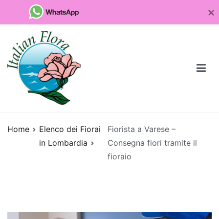
Vai
al
contenuto
Fioristaonline
Rete di fioristi italiani
Home
Elenco dei Fiorai
Fiorista a Varese –
Quali
in Lombardia
Consegna fiori tramite il
sono
fioraio
le
piante
da
regalare
per