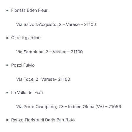
distinguono
Fiorista Eden Fleur
per
la
Via Salvo D’Acquisto, 2 – Varese – 21100
loro
capacità
Oltre il giardino
di
filtrare
Via Sempione, 2 – Varese – 21100
le
sostanze
Pozzi Fulvio
inquinanti
e
Via Toce, 2 -Varese- 21100
aumentare
l'umidità
La Valle dei Fiori
dell'aria.
Via Porro Giampiero, 23 – Induno Olona (VA) – 21056
Tra
le
Renzo Fiorista di Dario Baruffato
più
efficaci,