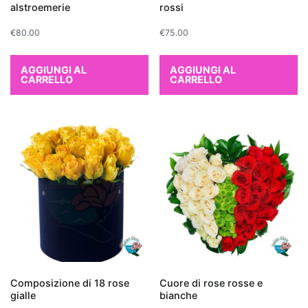
come
alstroemerie
rossi
formaldeide,
€
80.00
€
75.00
benzene
e
AGGIUNGI AL
AGGIUNGI AL
tricloroetilene,
CARRELLO
CARRELLO
rilasciando
al
contempo
ossigeno.
Tra
le
più
efficaci
troviamo
il
Ficus
Benjamina
,
Composizione di 18 rose
Cuore di rose rosse e
gialle
bianche
perfetto