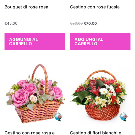
qualità
Bouquet di rose rosa
Cestino con rose fucsia
dell
'aria
interna
.
€
45.00
€
80.00
€
70.00
Le
piante
AGGIUNGI AL
AGGIUNGI AL
da
CARRELLO
CARRELLO
interno
purificanti
sono
note
per
la
loro
capacità
di
assorbire
sostanze
nocive
Cestino con rose rosa e
Cestino di fiori bianchi e