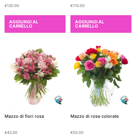
per
€
120.00
€
110.00
chi
cerca
AGGIUNGI AL
AGGIUNGI AL
una
CARRELLO
CARRELLO
pianta
d'appartamento
che
depura
l'aria
in
modo
naturale.
Altre
piante
che
Mazzo di fiori rosa
Mazzo di rose colorate
purificano
l'aria
includono
€
42.00
€
50.00