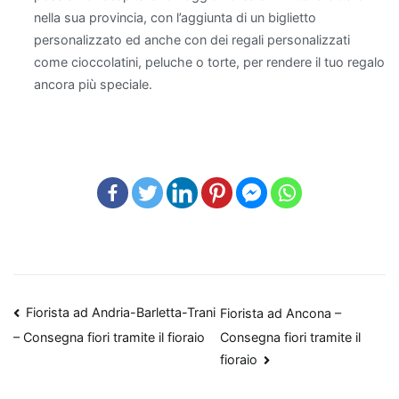
nella sua provincia, con l’aggiunta di un biglietto
in
personalizzato ed anche con dei regali personalizzati
grado
come cioccolatini, peluche o torte, per rendere il tuo regalo
di
ancora più speciale.
rimuovere
sostanze
come
xilene
e
tricloroetilene.
Per
chi
cerca
qualcosa
Navigazione
di
Fiorista ad Andria-Barletta-Trani
Fiorista ad Ancona –
più
Consegna fiori tramite il
– Consegna fiori tramite il fioraio
articoli
esotico,
fioraio
l'
Aloe