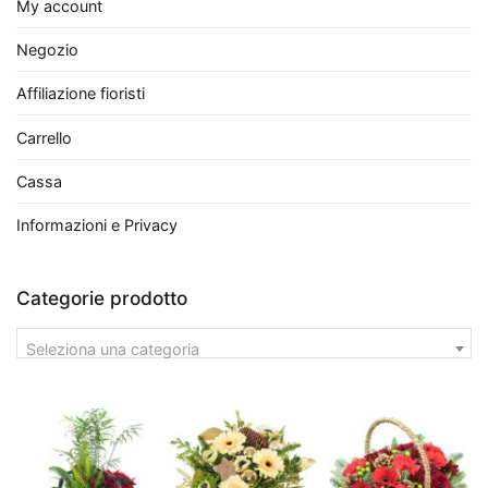
sua
My account
efficienza
Negozio
nel
rimuovere
Affiliazione fioristi
inquinanti
Carrello
atmosferici.
Queste
Cassa
piante
da
Informazioni e Privacy
interno
che
Categorie prodotto
purificano
l'aria
Seleziona una categoria
non
solo
migliorano
esteticamente
gli