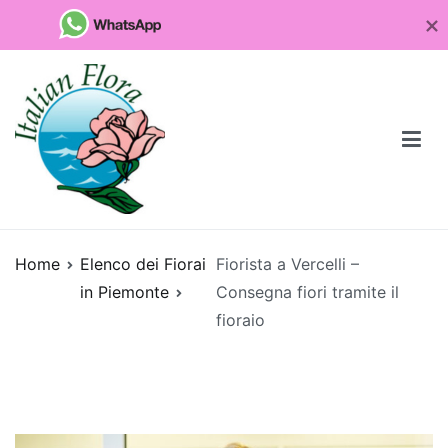
Vai
al
contenuto
Fioristaonline
Rete di fioristi italiani
Home
Elenco dei Fiorai
Fiorista a Vercelli –
Quali
in Piemonte
Consegna fiori tramite il
sono
fioraio
le
piante
da
regalare
per