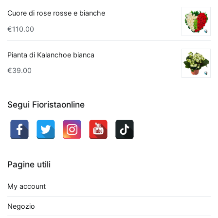
Vera
non
Cuore di rose rosse e bianche
solo
€
110.00
purifica
l'aria,
Pianta di Kalanchoe bianca
ma
€
39.00
ha
anche
proprietà
Segui Fioristaonline
terapeutiche
grazie
al
suo
gel
Pagine utili
interno.
Infine,
My account
il
Negozio
Bamboo