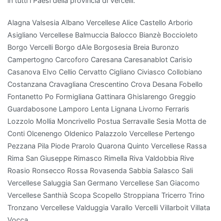
in tutti i Paesi della provincia di Vercelli.
capacità
di
Alagna Valsesia Albano Vercellese Alice Castello Arborio
assorbire
Asigliano Vercellese Balmuccia Balocco Bianzè Boccioleto
sostanze
Borgo Vercelli Borgo dAle Borgosesia Breia Buronzo
come
Campertogno Carcoforo Caresana Caresanablot Carisio
formaldeide
Casanova Elvo Cellio Cervatto Cigliano Civiasco Collobiano
e
Costanzana Cravagliana Crescentino Crova Desana Fobello
benzene.
Fontanetto Po Formigliana Gattinara Ghislarengo Greggio
Anche
Guardabosone Lamporo Lenta Lignana Livorno Ferraris
il
Lozzolo Mollia Moncrivello Postua Serravalle Sesia Motta de
Ficus
Conti Olcenengo Oldenico Palazzolo Vercellese Pertengo
Benjamin
Pezzana Pila Piode Prarolo Quarona Quinto Vercellese Rassa
è
Rima San Giuseppe Rimasco Rimella Riva Valdobbia Rive
una
Roasio Ronsecco Rossa Rovasenda Sabbia Salasco Sali
scelta
Vercellese Saluggia San Germano Vercellese San Giacomo
eccellente:
Vercellese Santhià Scopa Scopello Stroppiana Tricerro Trino
non
Tronzano Vercellese Valduggia Varallo Vercelli Villarboit Villata
solo
Vocca