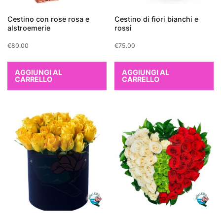
come
formaldeide,
Cestino con rose rosa e
Cestino di fiori bianchi e
alstroemerie
rossi
benzene
e
€
80.00
€
75.00
tricloroetilene,
rilasciando
AGGIUNGI AL
AGGIUNGI AL
al
CARRELLO
CARRELLO
contempo
ossigeno.
Tra
le
più
efficaci
troviamo
il
Ficus
Benjamina
,
perfetto