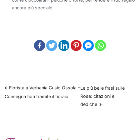
aria
ancora più speciale.
in
modo
efficace
è
il
Pothos
,
particolarmente
apprezzato
per
la
Navigazione
Fiorista a Verbania Cusio Ossola –
Le più belle frasi sulle
sua
Rose: citazioni e
Consegna fiori tramite il fioraio
articoli
facilità
dediche
di
cura
e
per
essere