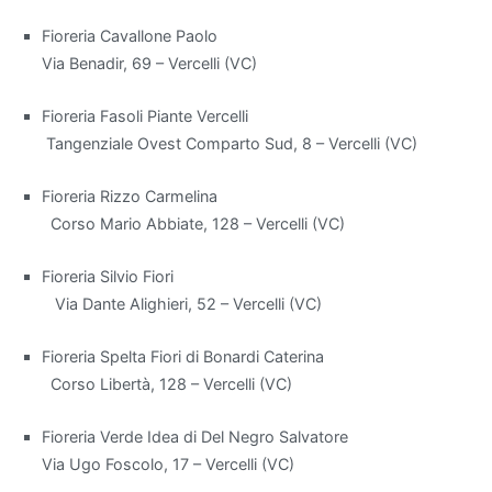
distinguono
Fioreria Cavallone Paolo
per
Via Benadir, 69 – Vercelli (VC)
la
loro
Fioreria Fasoli Piante Vercelli
capacità
Tangenziale Ovest Comparto Sud, 8 – Vercelli (VC)
di
filtrare
Fioreria Rizzo Carmelina
le
Corso Mario Abbiate, 128 – Vercelli (VC)
sostanze
inquinanti
Fioreria Silvio Fiori
e
Via Dante Alighieri, 52 – Vercelli (VC)
aumentare
l'umidità
Fioreria Spelta Fiori di Bonardi Caterina
dell'aria.
Corso Libertà, 128 – Vercelli (VC)
Tra
le
Fioreria Verde Idea di Del Negro Salvatore
più
Via Ugo Foscolo, 17 – Vercelli (VC)
efficaci,