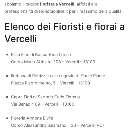
abbiamo il miglior
fiorista a Vercelli
, affidati alla
Quando
professionalità di Fioristaonline.it per il massimo della qualità.
si
Elenco dei Fioristi e fiorai a
parla
di
Vercelli
migliorare
la
qualità
Elisa Fiori di Bosco Elisa fioraia
dell'aria
Corso Mario Abbiate, 108 – Vercelli – 13100
all'interno
Ikebana di Petrizzi Lucia negozio di Fiori e Piante
di
Piazza Risorgimento, 5 – Vercelli – 13100
un
appartamento,
Capra Fiori di Sertorio Carlo Fioreria
alcune
Via Benadir, 69 – Vercelli – 13100
piante
da
Fioreria Armone Elvira
interno
Corso Alessandro Salamano, 133 – Vercelli (VC)
si