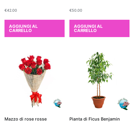
la
€
42.00
€
50.00
Sansevieria
,
conosciuta
anche
AGGIUNGI AL
AGGIUNGI AL
CARRELLO
CARRELLO
come
"lingua
di
suocera",
e
il
Chlorophytum
comosum
o
"pianta
ragno",
entrambe
Mazzo di rose rosse
Pianta di Ficus Benjamin
facili
da