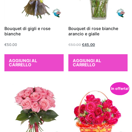
scelta
eccellente.
Non
solo
Bouquet di gigli e rose
Bouquet di rose bianche
aggiungono
bianche
arancio e gialle
un
€
50.00
€
50.00
€
45.00
tocco
di
verde
AGGIUNGI AL
AGGIUNGI AL
CARRELLO
CARRELLO
e
vitalità
all'ambiente,
In offerta!
ma
contribuiscono
anche
a
migliorare
la