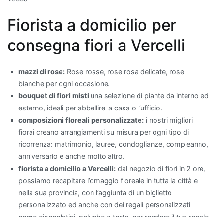
filtra
Fiorista a domicilio per
l'aria,
ma
consegna fiori a Vercelli
aggiunge
anche
un
mazzi di rose:
Rose rosse, rose rosa delicate, rose
tocco
bianche per ogni occasione.
di
bouquet di fiori misti
una selezione di piante da interno ed
eleganza
esterno, ideali per abbellire la casa o l’ufficio.
con
composizioni floreali personalizzate:
i nostri migliori
il
fiorai creano arrangiamenti su misura per ogni tipo di
suo
ricorrenza: matrimonio, lauree, condoglianze, compleanno,
fogliame
anniversario e anche molto altro.
lucido.
fiorista a domicilio a Vercelli:
dal negozio di fiori in 2 ore,
Un'altra
possiamo recapitare l’omaggio floreale in tutta la città e
pianta
nella sua provincia, con l’aggiunta di un biglietto
che
personalizzato ed anche con dei regali personalizzati
purifica
come cioccolatini, peluche o torte, per rendere il tuo regalo