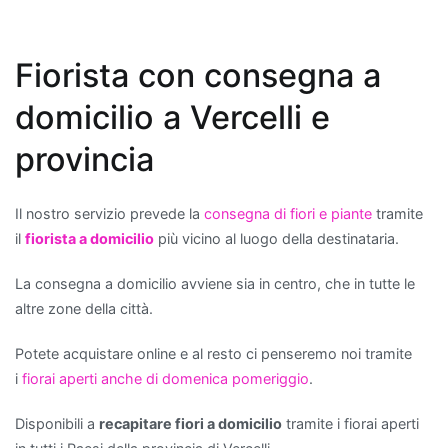
troviamo
la
Fiorista con consegna a
Sansevieria
,
comunemente
domicilio a Vercelli e
chiamata
"lingua
provincia
di
suocera",
Il nostro servizio prevede la
consegna di fiori e piante
tramite
che
il
fiorista a domicilio
più vicino al luogo della destinataria.
è
nota
La consegna a domicilio avviene sia in centro, che in tutte le
per
altre zone della città.
la
sua
Potete acquistare online e al resto ci penseremo noi tramite
resistenza
i
fiorai aperti anche di domenica pomeriggio
.
e
per
Disponibili a
recapitare fiori a domicilio
tramite i fiorai aperti
la