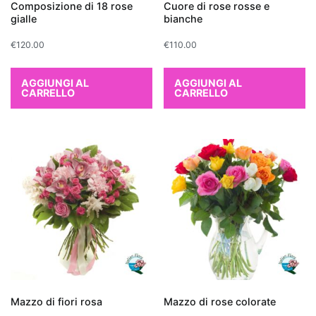
Composizione di 18 rose
Cuore di rose rosse e
per
gialle
bianche
chi
cerca
€
120.00
€
110.00
una
pianta
AGGIUNGI AL
AGGIUNGI AL
CARRELLO
CARRELLO
d'appartamento
che
depura
l'aria
in
modo
naturale.
Altre
piante
che
purificano
l'aria
Mazzo di fiori rosa
Mazzo di rose colorate
includono