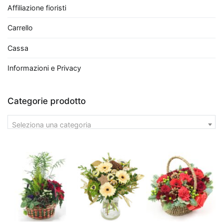
Palm
,
Affiliazione fioristi
o
palma
Carrello
bambù,
Cassa
è
perfetto
Informazioni e Privacy
per
grandi
Categorie prodotto
spazi
grazie
Seleziona una categoria
alla
sua
capacità
di
crescere
rigogliosa
e
alla