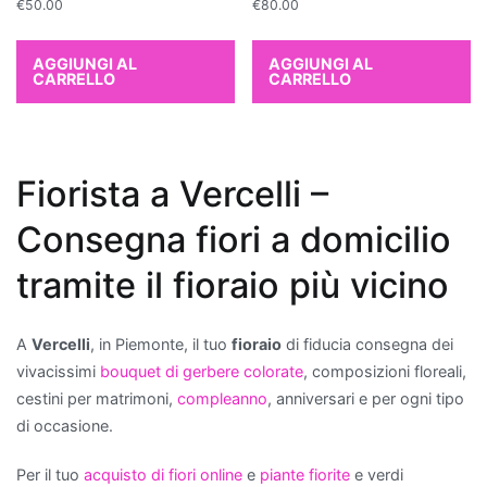
€
50.00
€
80.00
curare
e
AGGIUNGI AL
AGGIUNGI AL
ideali
CARRELLO
CARRELLO
per
chi
è
alle
Fiorista a Vercelli –
prime
Consegna fiori a domicilio
armi
con
tramite il fioraio più vicino
il
giardinaggio.
Quali
A
Vercelli
, in Piemonte, il tuo
fioraio
di fiducia consegna dei
piante
vivacissimi
bouquet di gerbere colorate
, composizioni floreali,
migliorano
cestini per matrimoni,
compleanno
, anniversari e per ogni tipo
la
di occasione.
qualità
Per il tuo
acquisto di fiori online
e
piante fiorite
e verdi
dell'aria?