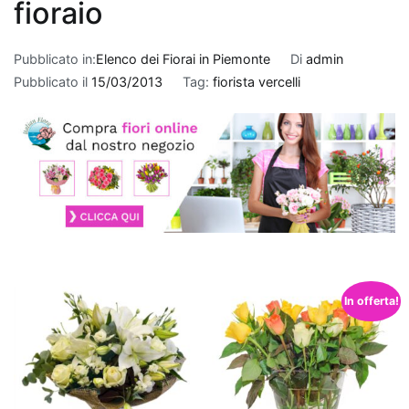
Quando
fioraio
si
tratta
Pubblicato in:
Elenco dei Fiorai in Piemonte
Di
admin
di
Pubblicato il
15/03/2013
Tag:
fiorista vercelli
fare
un
regalo
per
un
nuovo
appartamento
,
le
piante
che
In offerta!
purificano
l'aria
rappresentano
una