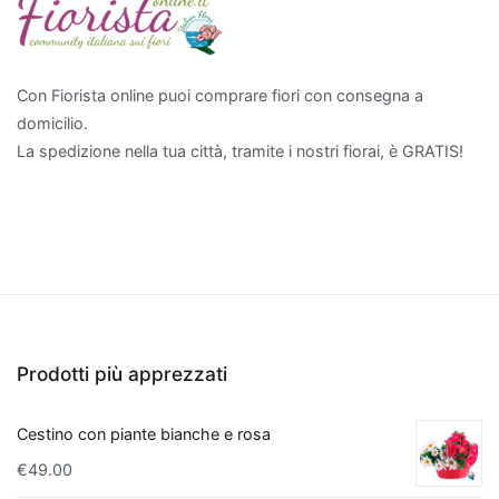
in
grado
di
Con Fiorista online puoi comprare fiori con consegna a
rimuovere
domicilio.
sostanze
La spedizione nella tua città, tramite i nostri fiorai, è GRATIS!
come
xilene
e
tricloroetilene.
Per
chi
cerca
qualcosa
Prodotti più apprezzati
di
più
Cestino con piante bianche e rosa
esotico,
€
49.00
l'
Aloe