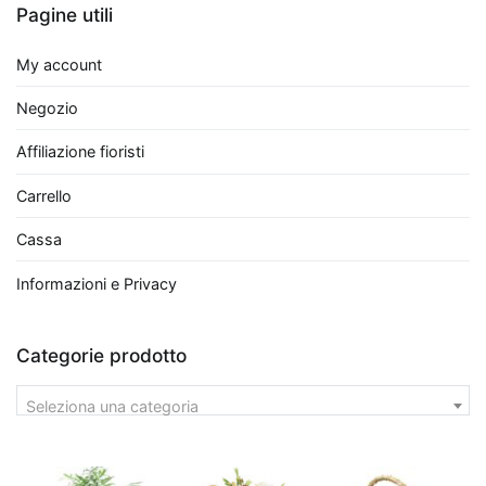
Vera
Pagine utili
non
solo
My account
purifica
Negozio
l'aria,
ma
Affiliazione fioristi
ha
anche
Carrello
proprietà
Cassa
terapeutiche
grazie
Informazioni e Privacy
al
suo
Categorie prodotto
gel
interno.
Seleziona una categoria
Infine,
il
Bamboo