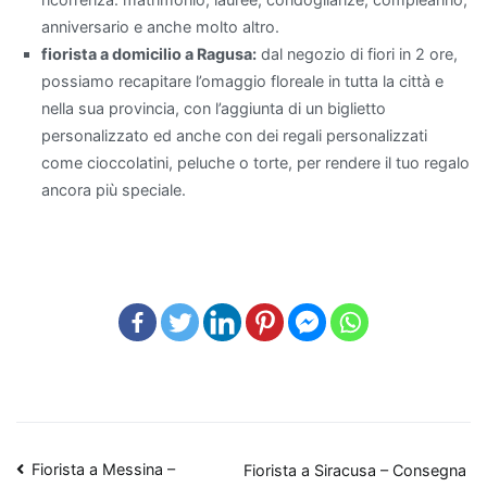
filtra
anniversario e anche molto altro.
l'aria,
fiorista a domicilio a Ragusa:
dal negozio di fiori in 2 ore,
ma
possiamo recapitare l’omaggio floreale in tutta la città e
aggiunge
nella sua provincia, con l’aggiunta di un biglietto
anche
personalizzato ed anche con dei regali personalizzati
un
come cioccolatini, peluche o torte, per rendere il tuo regalo
tocco
ancora più speciale.
di
eleganza
con
il
suo
fogliame
lucido.
Un'altra
pianta
che
Navigazione
Fiorista a Messina –
Fiorista a Siracusa – Consegna
purifica