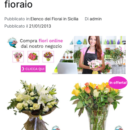
Quando
fioraio
si
tratta
Pubblicato in:
Elenco dei Fiorai in Sicilia
Di
admin
di
Pubblicato il
21/01/2013
fare
un
regalo
per
un
nuovo
appartamento
,
le
In offerta!
piante
che
purificano
l'aria
rappresentano
una