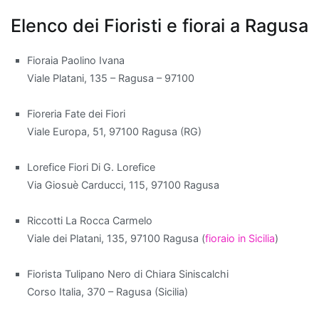
Elenco dei Fioristi e fiorai a Ragusa
Quando
si
Fioraia Paolino Ivana
parla
Viale Platani, 135 – Ragusa – 97100
di
migliorare
Fioreria Fate dei Fiori
la
Viale Europa, 51, 97100 Ragusa (RG)
qualità
dell'aria
Lorefice Fiori Di G. Lorefice
all'interno
Via Giosuè Carducci, 115, 97100 Ragusa
di
un
Riccotti La Rocca Carmelo
appartamento,
Viale dei Platani, 135, 97100 Ragusa (
fioraio in Sicilia
)
alcune
piante
Fiorista Tulipano Nero di Chiara Siniscalchi
da
Corso Italia, 370 – Ragusa (Sicilia)
interno
si