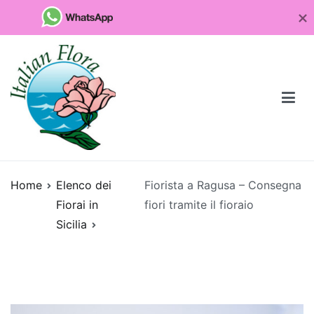
Vai
al
contenuto
Fioristaonline
Rete di fioristi italiani
Home
Elenco dei
Fiorista a Ragusa – Consegna
Quali
Fiorai in
fiori tramite il fioraio
sono
Sicilia
le
piante
da
regalare
per