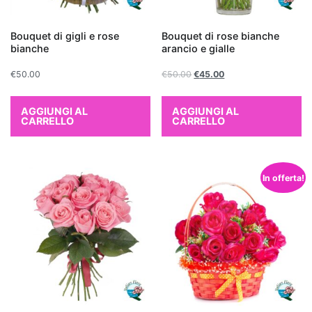
scelta
eccellente.
Bouquet di gigli e rose
Bouquet di rose bianche
Non
bianche
arancio e gialle
solo
aggiungono
€
50.00
€
50.00
€
45.00
un
tocco
AGGIUNGI AL
AGGIUNGI AL
CARRELLO
CARRELLO
di
verde
e
vitalità
In offerta!
all'ambiente,
ma
contribuiscono
anche
a
migliorare
la