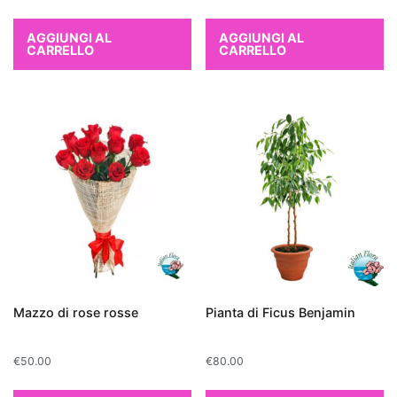
la
Sansevieria
,
AGGIUNGI AL
AGGIUNGI AL
CARRELLO
CARRELLO
conosciuta
anche
come
"lingua
di
suocera",
e
il
Chlorophytum
comosum
o
"pianta
Mazzo di rose rosse
Pianta di Ficus Benjamin
ragno",
entrambe
€
50.00
€
80.00
facili
da