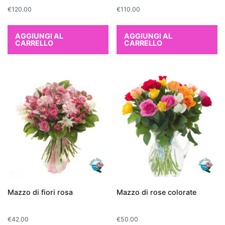
per
€
120.00
€
110.00
chi
cerca
AGGIUNGI AL
AGGIUNGI AL
una
CARRELLO
CARRELLO
pianta
d'appartamento
che
depura
l'aria
in
modo
naturale.
Altre
piante
che
Mazzo di fiori rosa
Mazzo di rose colorate
purificano
l'aria
includono
€
42.00
€
50.00