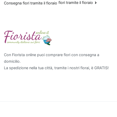
fiori tramite il fioraio
Consegna fiori tramite il fioraio
articoli
aria
in
modo
efficace
è
il
Pothos
,
particolarmente
Con Fiorista online puoi comprare fiori con consegna a
apprezzato
domicilio.
per
La spedizione nella tua città, tramite i nostri fiorai, è GRATIS!
la
sua
facilità
di
cura
e
per
essere