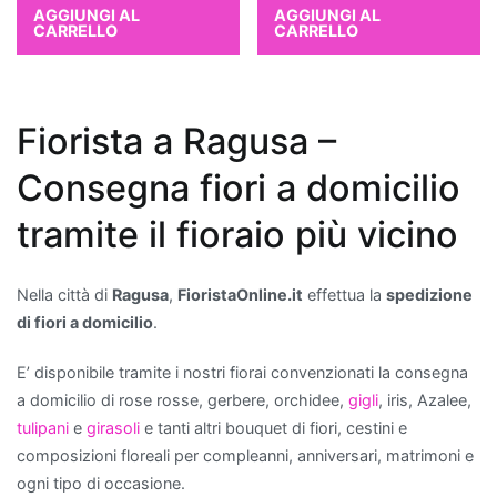
AGGIUNGI AL
AGGIUNGI AL
curare
CARRELLO
CARRELLO
e
ideali
per
chi
Fiorista a Ragusa –
è
Consegna fiori a domicilio
alle
prime
tramite il fioraio più vicino
armi
con
il
Nella città di
Ragusa
,
FioristaOnline.it
effettua la
spedizione
giardinaggio.
di fiori a domicilio
.
Quali
E’ disponibile tramite i nostri fiorai convenzionati la consegna
piante
a domicilio di rose rosse, gerbere, orchidee,
gigli
, iris, Azalee,
migliorano
tulipani
e
girasoli
e tanti altri bouquet di fiori, cestini e
la
composizioni floreali per compleanni, anniversari, matrimoni e
qualità
ogni tipo di occasione.
dell'aria?