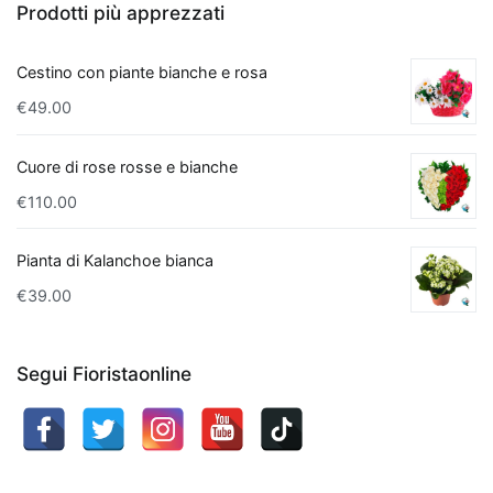
Prodotti più apprezzati
in
grado
Cestino con piante bianche e rosa
di
€
49.00
rimuovere
sostanze
come
Cuore di rose rosse e bianche
xilene
€
110.00
e
tricloroetilene.
Pianta di Kalanchoe bianca
Per
€
39.00
chi
cerca
qualcosa
Segui Fioristaonline
di
più
esotico,
l'
Aloe