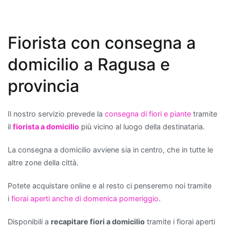
troviamo
la
Sansevieria
,
Fiorista con consegna a
comunemente
domicilio a Ragusa e
chiamata
"lingua
provincia
di
suocera",
che
Il nostro servizio prevede la
consegna di fiori e piante
tramite
è
il
fiorista a domicilio
più vicino al luogo della destinataria.
nota
per
La consegna a domicilio avviene sia in centro, che in tutte le
la
altre zone della città.
sua
Potete acquistare online e al resto ci penseremo noi tramite
resistenza
i
fiorai aperti anche di domenica pomeriggio
.
e
per
Disponibili a
recapitare fiori a domicilio
tramite i fiorai aperti
la