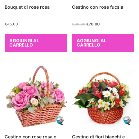
qualità
Bouquet di rose rosa
Cestino con rose fucsia
dell
'aria
interna
.
€
45.00
€
80.00
€
70.00
Le
piante
AGGIUNGI AL
AGGIUNGI AL
da
CARRELLO
CARRELLO
interno
purificanti
sono
note
per
la
loro
capacità
di
assorbire
sostanze
nocive
Cestino con rose rosa e
Cestino di fiori bianchi e