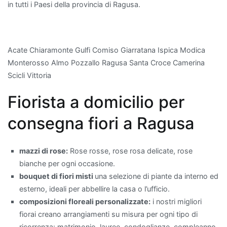
in tutti i Paesi della provincia di Ragusa.
capacità
di
assorbire
sostanze
Acate Chiaramonte Gulfi Comiso Giarratana Ispica Modica
come
Monterosso Almo Pozzallo Ragusa Santa Croce Camerina
formaldeide
Scicli Vittoria
e
Fiorista a domicilio per
benzene.
Anche
consegna fiori a Ragusa
il
Ficus
Benjamin
mazzi di rose:
Rose rosse, rose rosa delicate, rose
è
bianche per ogni occasione.
una
bouquet di fiori misti
una selezione di piante da interno ed
scelta
esterno, ideali per abbellire la casa o l’ufficio.
eccellente:
composizioni floreali personalizzate:
i nostri migliori
non
fiorai creano arrangiamenti su misura per ogni tipo di
solo
ricorrenza: matrimonio, lauree, condoglianze, compleanno,