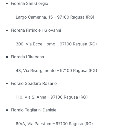
Fioreria San Giorgio
distinguono
per
Largo Camerina, 15 – 97100 Ragusa (RG)
la
loro
Fioreria Firrincielli Giovanni
capacità
di
300, Via Ecce Homo – 97100 Ragusa (RG)
filtrare
le
Fioreria L’Ikebana
sostanze
inquinanti
48, Via Risorgimento – 97100 Ragusa (RG)
e
aumentare
Fioraio Spadaro Rosario
l'umidità
dell'aria.
110, Via S. Anna – 97100 Ragusa (RG)
Tra
Fioraio Tagliarini Daniele
le
più
69/A, Via Paestum – 97100 Ragusa (RG)
efficaci,