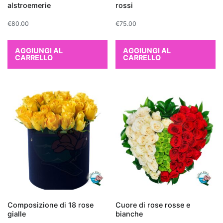
come
alstroemerie
rossi
formaldeide,
€
80.00
€
75.00
benzene
e
AGGIUNGI AL
AGGIUNGI AL
tricloroetilene,
CARRELLO
CARRELLO
rilasciando
al
contempo
ossigeno.
Tra
le
più
efficaci
troviamo
il
Ficus
Benjamina
,
Composizione di 18 rose
Cuore di rose rosse e
gialle
bianche
perfetto