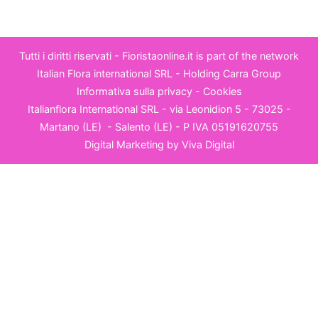
filtra
l'aria,
ma
Tutti i diritti riservati - Fioristaonline.it is part of the network
aggiunge
Italian Flora international SRL
- Holding
Carra Group
anche
Informativa sulla privacy
-
Cookies
un
Italianflora International SRL - via Leonidion 5 - 73025 -
tocco
Martano (LE) -
Salento (LE)
- P IVA 05191620755
di
Digital Marketing by
Viva Digital
eleganza
con
il
suo
fogliame
lucido.
Un'altra
pianta
che
purifica