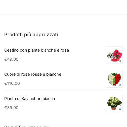
distinguono
per
la
loro
capacità
Prodotti più apprezzati
di
filtrare
Cestino con piante bianche e rosa
le
€
49.00
sostanze
inquinanti
Cuore di rose rosse e bianche
e
aumentare
€
110.00
l'umidità
dell'aria.
Pianta di Kalanchoe bianca
Tra
€
39.00
le
più
efficaci,