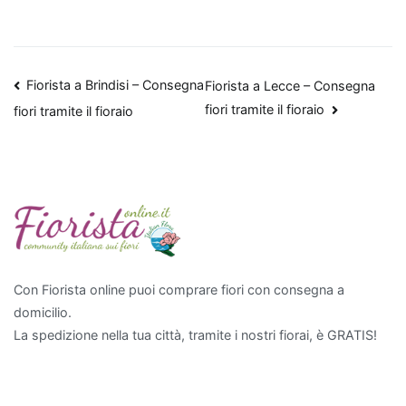
Quando
si
parla
Navigazione
Fiorista a Brindisi – Consegna
Fiorista a Lecce – Consegna
di
fiori tramite il fioraio
fiori tramite il fioraio
articoli
migliorare
la
qualità
dell'aria
all'interno
di
un
appartamento,
Con Fiorista online puoi comprare fiori con consegna a
alcune
domicilio.
piante
La spedizione nella tua città, tramite i nostri fiorai, è GRATIS!
da
interno
si