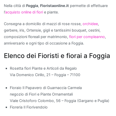
scelta
Nella città di
Foggia
,
Fioristaonline.it
permette di effettuare
eccellente.
l’
acquisto online di fiori
e piante.
Non
solo
Consegna a domicilio di mazzi di rose rosse,
orchidee
,
aggiungono
gerbere, iris, Ortensie, gigli e tantissimi bouquet, cestini,
un
composizioni floreali per matrimonio,
fiori per compleanno
,
tocco
anniversario e ogni tipo di occasione a Foggia.
di
verde
Elenco dei Fioristi e fiorai a Foggia
e
vitalità
Rosetta fiori Piante e Articoli da Regalo
all'ambiente,
Via Domenico Cirillo, 21 – Foggia – 71100
ma
contribuiscono
Fioraio Il Papavero di Guarnaccia Carmela
anche
negozio di Fiori e Piante Ornamentali
a
Viale Cristoforo Colombo, 56 – Foggia (Gargano e Puglia)
migliorare
Fioreria Il Fiorivendolo
la