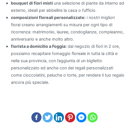
bouquet di fiori misti
una selezione di piante da interno ed
curare
esterno, ideali per abbellire la casa o l’ufficio.
e
composizioni floreali personalizzate:
i nostri migliori
ideali
fiorai creano arrangiamenti su misura per ogni tipo di
per
ricorrenza: matrimonio, lauree, condoglianze, compleanno,
chi
anniversario e anche molto altro.
è
fiorista a domicilio a Foggia:
dal negozio di fiori in 2 ore,
alle
possiamo recapitare l’omaggio floreale in tutta la città e
prime
nella sua provincia, con l’aggiunta di un biglietto
armi
personalizzato ed anche con dei regali personalizzati
con
come cioccolatini, peluche o torte, per rendere il tuo regalo
il
ancora più speciale.
giardinaggio.
Quali
piante
migliorano
la
qualità
dell'aria?