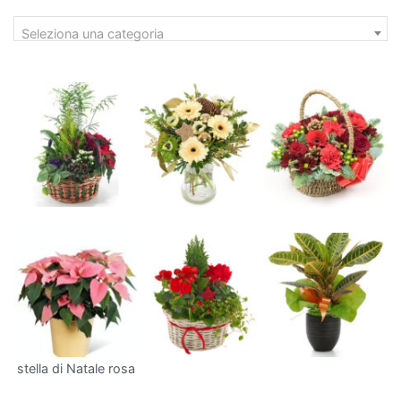
capacità
Seleziona una categoria
di
assorbire
sostanze
come
formaldeide
e
benzene.
Anche
il
Ficus
Benjamin
è
una
scelta
eccellente:
stella di Natale rosa
non
solo