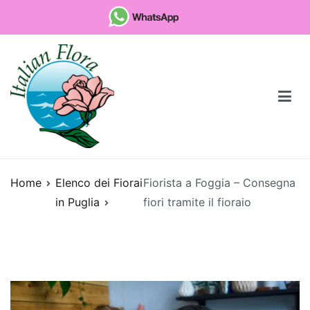
Vai
al
contenuto
Fioristaonline
Rete di fioristi italiani
Home
Elenco dei Fiorai
Fiorista a Foggia – Consegna
Quali
in Puglia
fiori tramite il fioraio
sono
le
piante
da
regalare
per