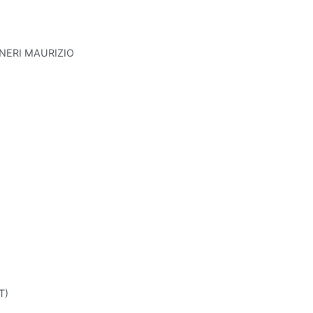
INERI MAURIZIO
T)