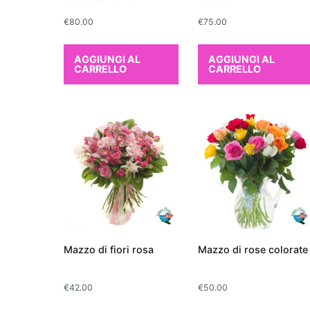
ambientali comuni. Ino
€
80.00
€
75.00
per la sua efficacia n
prodotti per la pulizi
AGGIUNGI AL
AGGIUNGI AL
produce fiori bianchi
CARRELLO
CARRELLO
alla sua funzione dep
una delle piante più s
con il giardinaggio o
sua capacità di miglio
come formaldeide e xi
contribuirà a purifica
salute, ma rappresen
piacevole.
Mazzo di fiori rosa
Mazzo di rose colorate
€
42.00
€
50.00