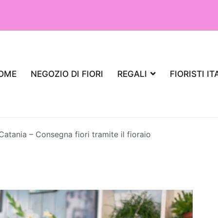
OME
NEGOZIO DI FIORI
REGALI
FIORISTI IT
 Catania – Consegna fiori tramite il fioraio
iante da regalare per un appartamento,
aria?