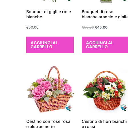
purificano l'aria non 
contribuiscono anche 
Bouquet di gigli e rose
Bouquet di rose
bianche
bianche arancio e giall
una pianta da apparta
per abbellire lo spa
€
50.00
€
50.00
€
45.00
generale. Con queste 
risponde sia alle esig
AGGIUNGI AL
AGGIUNGI AL
Le migliori piant
CARRELLO
CARRELLO
Regalare una pian
di verde e freschez
significativamente l
interno che purifica
comunemente nota
particolarmente app
tossine
come forma
un'ottima scelta pe
eccellente opzione è 
Cestino con rose rosa
Cestino di fiori bianchi
spazi con il suo fogl
e alstroemerie
e rossi