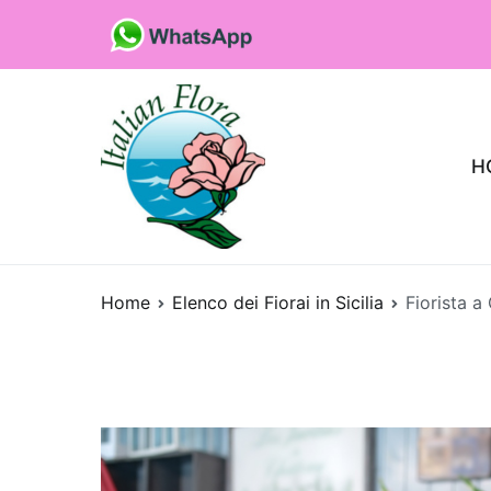
Vai
al
contenuto
H
Fioristaonline
Rete di fioristi italiani
Home
Elenco dei Fiorai in Sicilia
Fiorista a
Quali sono le p
che purificano l’