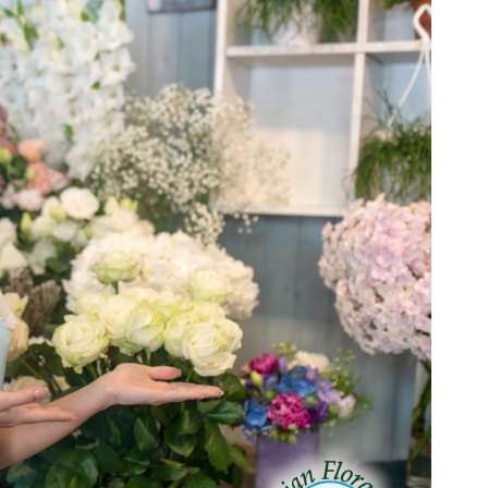
orista Online - Fiori e Piante da Regalare
da regalare per un
amento
are un regalo per un
nuovo appartamento
, le piante
 rappresentano una scelta eccellente. Non solo
i verde e vitalità all'ambiente, ma contribuiscono
qualità dell
'aria interna
. Le piante da interno
per la loro capacità di assorbire sostanze nocive
zene e tricloroetilene, rilasciando al contempo
ficaci troviamo il
Ficus Benjamina
, perfetto per chi
partamento che depura l'aria in modo naturale. Altre
l'aria includono la
Sansevieria
, conosciuta anche
ra", e il
Chlorophytum
comosum o "pianta ragno",
are e ideali per chi è alle prime armi con il