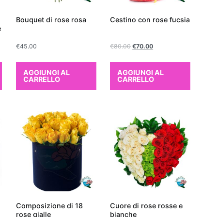
solo migliorano esteticamente gli spazi abitativi, ma
a creare un ambiente più sano e vivibile. Scegliere
Bouquet di rose rosa
Cestino con rose fucsia
e
mento che depura l'aria è un regalo ideale non solo
zio domestico, ma anche per promuovere il benessere
€
45.00
€
80.00
€
70.00
opzioni, sarà semplice trovare la pianta perfetta che
enze estetiche sia a quelle funzionali.
AGGIUNGI AL
AGGIUNGI AL
e da interno per purificare l'aria
CARRELLO
CARRELLO
ta da appartamento non solo aggiunge un tocco
za agli interni, ma può anche migliorare
a qualità dell'aria.
Tra le migliori piante da
no l'aria troviamo la
Sansevieria
,
 come Lingua di Suocera.
Questa pianta è
rezzata per la sua capacità di
assorbire
ldeide, benzene e tricloroetilene, rendendola
r qualsiasi ambiente domestico.
Un'altra
il
Ficus Benjamina
, il quale non solo abbellisce gli
Composizione di 18
Cuore di rose rosse e
iame rigoglioso, ma aiuta anche a
filtrare inquinanti
rose gialle
bianche