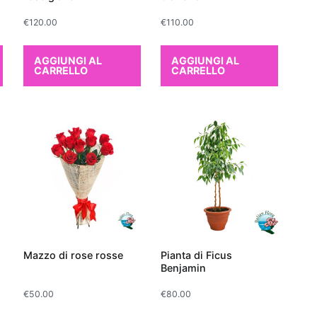
ltre, lo
Spatifillo
, o Giglio della Pace, è rinomato
€
120.00
€
110.00
el rimuovere
agenti chimici volatili
presenti nei
a della casa. Questa pianta richiede poca luce e
AGGIUNGI AL
AGGIUNGI AL
 eleganti, aggiungendo un elemento decorativo oltre
CARRELLO
CARRELLO
urativa. Infine, non possiamo dimenticare il
Pothos
,
emplici da curare, ideale per chi è alle prime armi
 ha poco tempo a disposizione. Il Pothos è noto per la
rare la
qualità dell'aria
eliminando sostanze nocive
lene. Scegliere una di queste piante non solo
re l'aria dell'appartamento offrendo benefici per la
terà anche un regalo sostenibile ed esteticamente
Mazzo di rose rosse
Pianta di Ficus
Benjamin
€
50.00
€
80.00