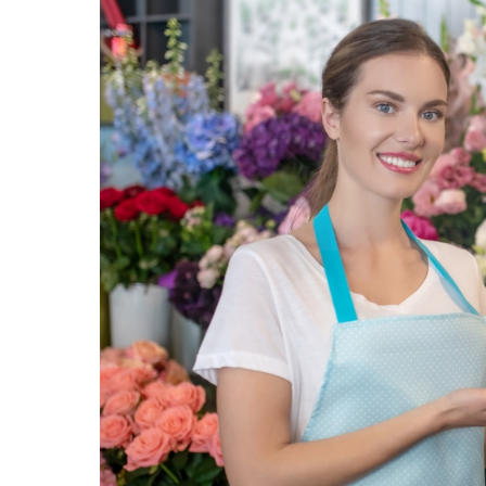
24/11/2025
Blog di Fi
Piante 
appart
Quando si tratta di f
che purificano l'aria
aggiungono un tocco d
anche a migliorare la 
purificanti sono note 
come formaldeide, ben
ossigeno. Tra le più ef
cerca una pianta d'ap
piante che purificano 
come "lingua di suoce
entrambe facili da cur