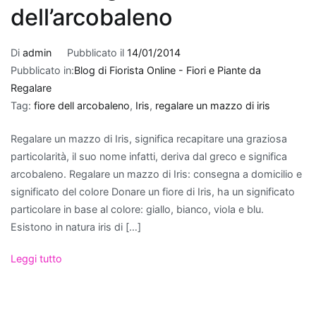
Quando
dell’arcobaleno
si
tratta
Di
admin
Pubblicato il
14/01/2014
di
Pubblicato in:
Blog di Fiorista Online - Fiori e Piante da
fare
Regalare
un
Tag:
fiore dell arcobaleno
,
Iris
,
regalare un mazzo di iris
regalo
per
Regalare un mazzo di Iris, significa recapitare una graziosa
un
particolarità, il suo nome infatti, deriva dal greco e significa
nuovo
arcobaleno. Regalare un mazzo di Iris: consegna a domicilio e
appartamento
,
significato del colore Donare un fiore di Iris, ha un significato
le
particolare in base al colore: giallo, bianco, viola e blu.
piante
Esistono in natura iris di […]
che
purificano
Leggi tutto
l'aria
rappresentano
una