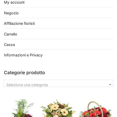
come
My account
formaldeide,
Negozio
benzene
e
Affiliazione fioristi
tricloroetilene,
Carrello
rilasciando
al
Cassa
contempo
ossigeno.
Informazioni e Privacy
Tra
le
Categorie prodotto
più
efficaci
Seleziona una categoria
troviamo
il
Ficus
Benjamina
,
perfetto