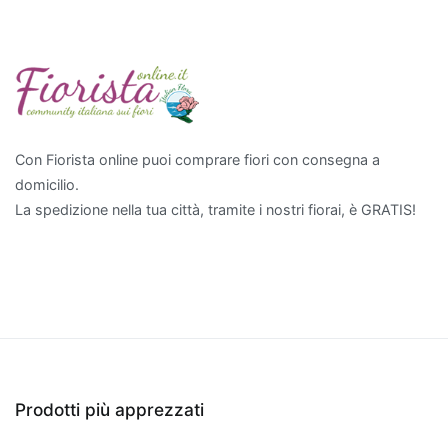
scelta
eccellente.
Non
solo
aggiungono
un
tocco
Con Fiorista online puoi comprare fiori con consegna a
di
domicilio.
verde
La spedizione nella tua città, tramite i nostri fiorai, è GRATIS!
e
vitalità
all'ambiente,
ma
contribuiscono
anche
a
migliorare
Prodotti più apprezzati
la