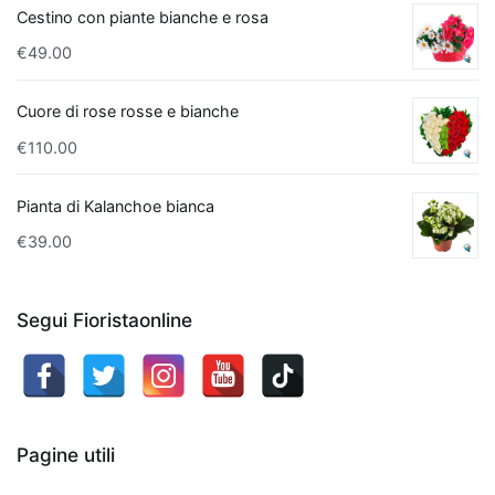
qualità
Cestino con piante bianche e rosa
dell
'aria
€
49.00
interna
.
Le
Cuore di rose rosse e bianche
piante
da
€
110.00
interno
purificanti
Pianta di Kalanchoe bianca
sono
€
39.00
note
per
la
Segui Fioristaonline
loro
capacità
di
assorbire
sostanze
Pagine utili
nocive