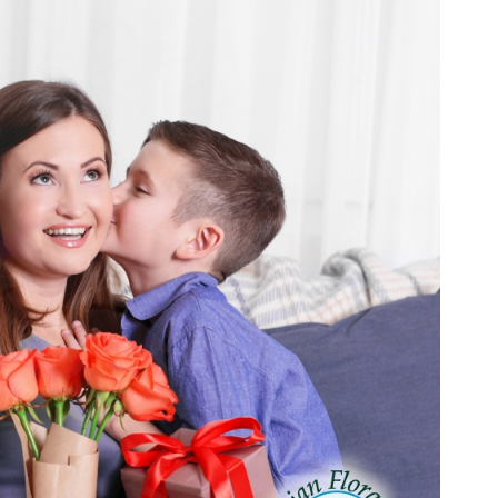
orista Online - Fiori e Piante da Regalare
da regalare per un
amento
are un regalo per un
nuovo appartamento
, le piante
 rappresentano una scelta eccellente. Non solo
i verde e vitalità all'ambiente, ma contribuiscono
qualità dell
'aria interna
. Le piante da interno
per la loro capacità di assorbire sostanze nocive
zene e tricloroetilene, rilasciando al contempo
ficaci troviamo il
Ficus Benjamina
, perfetto per chi
partamento che depura l'aria in modo naturale. Altre
l'aria includono la
Sansevieria
, conosciuta anche
ra", e il
Chlorophytum
comosum o "pianta ragno",
are e ideali per chi è alle prime armi con il