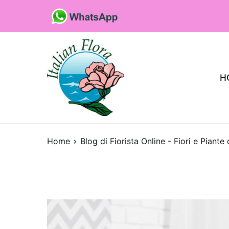
Vai
al
contenuto
H
Fioristaonline
Rete di fioristi italiani
Home
Blog di Fiorista Online - Fiori e Piante
Quali sono le p
che purificano l’