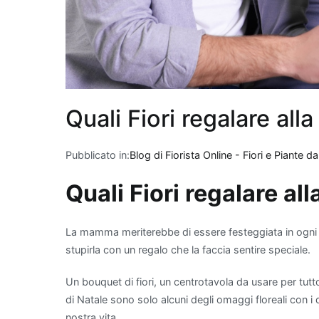
giardinaggio.
Quali piante migl
Quando si parla di migl
appartamento, alcune 
di filtrare le sostanze
Quali Fiori regalare al
efficaci, troviamo la
S
suocera", che è nota 
sostanze come forma
Pubblicato in:
Blog di Fiorista Online - Fiori e Piante d
scelta eccellente: non
eleganza con il suo fo
Quali Fiori regalare a
modo efficace è il
Po
di cura e per essere 
La mamma meriterebbe di essere festeggiata in ogni 
tricloroetilene. Per ch
stupirla con un regalo che la faccia sentire speciale.
purifica l'aria, ma ha
interno. Infine, il
Bam
Un bouquet di fiori, un centrotavola da usare per tutt
spazi grazie alla sua 
di Natale sono solo alcuni degli omaggi floreali con i 
nel rimuovere inquina
nostra vita.