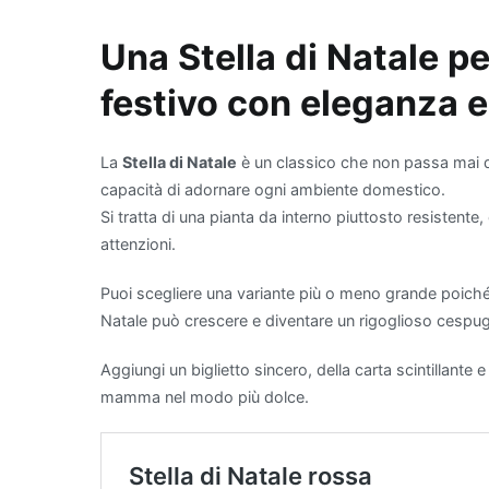
ambientali comuni. Ino
Una Stella di Natale pe
per la sua efficacia n
prodotti per la pulizi
festivo con eleganza e
produce fiori bianchi
alla sua funzione dep
una delle piante più s
La
Stella di Natale
è un classico che non passa mai di 
con il giardinaggio o
capacità di adornare ogni ambiente domestico.
sua capacità di miglio
Si tratta di una pianta da interno piuttosto resistente
come formaldeide e xi
attenzioni.
contribuirà a purifica
salute, ma rappresen
Puoi scegliere una variante più o meno grande poiché, 
piacevole.
Natale può crescere e diventare un rigoglioso cespuglio
Aggiungi un biglietto sincero, della carta scintillante e
mamma nel modo più dolce.