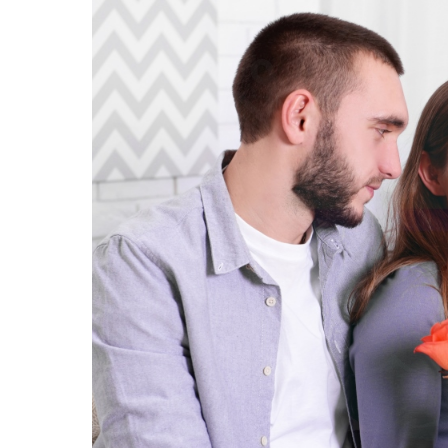
24/11/2025
Blog di Fi
Piante 
appart
Quando si tratta di f
che purificano l'aria
aggiungono un tocco d
anche a migliorare la 
purificanti sono note 
come formaldeide, ben
ossigeno. Tra le più ef
cerca una pianta d'ap
piante che purificano 
come "lingua di suoce
entrambe facili da cur