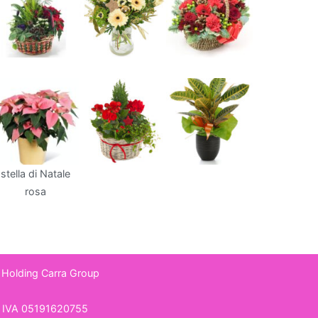
stella di Natale
rosa
 Holding
Carra Group
 IVA 05191620755