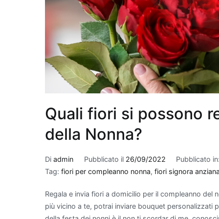
giardinaggio.
Quali piante migl
Quando si parla di migl
appartamento, alcune 
di filtrare le sostanze
efficaci, troviamo la
S
suocera", che è nota 
sostanze come forma
Quali fiori si possono 
scelta eccellente: non
eleganza con il suo fo
della Nonna?
modo efficace è il
Po
di cura e per essere 
Di
admin
Pubblicato il
26/09/2022
Pubblicato in
tricloroetilene. Per ch
Tag:
fiori per compleanno nonna
,
fiori signora anzian
purifica l'aria, ma ha
interno. Infine, il
Bam
Regala e invia fiori a domicilio per il compleanno del n
spazi grazie alla sua 
più vicino a te, potrai inviare bouquet personalizzati pe
nel rimuovere inquina
della festa dei nonni è il non ti scordar di me, cono