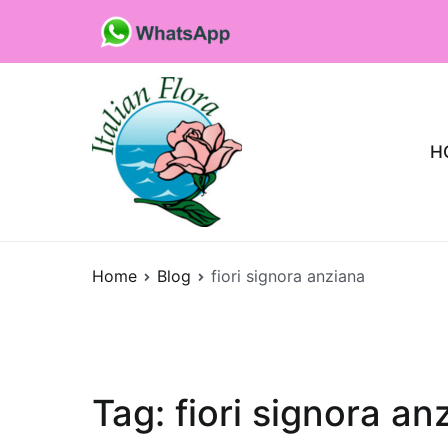
Vai
al
contenuto
H
Fioristaonline
Rete di fioristi italiani
Home
Blog
fiori signora anziana
Tag:
fiori signora an
Quali sono le p
che purificano l’