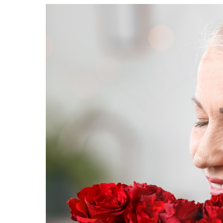
24/11/2025
Blog di Fi
Piante 
appart
Quando si tratta di f
che purificano l'aria
aggiungono un tocco d
anche a migliorare la 
purificanti sono note 
come formaldeide, ben
ossigeno. Tra le più ef
cerca una pianta d'ap
piante che purificano 
come "lingua di suoce
entrambe facili da cur