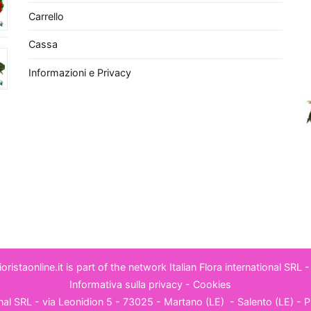
ltre, lo
Spatifillo
, o Giglio della Pace, è rinomato
Carrello
el rimuovere
agenti chimici volatili
presenti nei
Cassa
a della casa. Questa pianta richiede poca luce e
 eleganti, aggiungendo un elemento decorativo oltre
Informazioni e Privacy
urativa. Infine, non possiamo dimenticare il
Pothos
,
emplici da curare, ideale per chi è alle prime armi
 ha poco tempo a disposizione. Il Pothos è noto per la
rare la
qualità dell'aria
eliminando sostanze nocive
lene. Scegliere una di queste piante non solo
re l'aria dell'appartamento offrendo benefici per la
terà anche un regalo sostenibile ed esteticamente
- Fioristaonline.it is part of the network
Italian Flora international SRL
-
Informativa sulla privacy
-
Cookies
ional SRL - via Leonidion 5 - 73025 - Martano (LE) -
Salento (LE)
- P