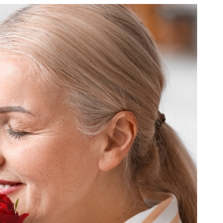
orista Online - Fiori e Piante da Regalare
da regalare per un
amento
are un regalo per un
nuovo appartamento
, le piante
 rappresentano una scelta eccellente. Non solo
i verde e vitalità all'ambiente, ma contribuiscono
qualità dell
'aria interna
. Le piante da interno
per la loro capacità di assorbire sostanze nocive
zene e tricloroetilene, rilasciando al contempo
ficaci troviamo il
Ficus Benjamina
, perfetto per chi
partamento che depura l'aria in modo naturale. Altre
l'aria includono la
Sansevieria
, conosciuta anche
ra", e il
Chlorophytum
comosum o "pianta ragno",
are e ideali per chi è alle prime armi con il