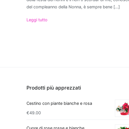
purificano l'aria non 
del compleanno della Nonna, è sempre bene […]
contribuiscono anche 
una pianta da apparta
Leggi tutto
per abbellire lo spa
generale. Con queste 
risponde sia alle esig
Le migliori piant
Regalare una pian
di verde e freschez
significativamente l
interno che purifica
Prodotti più apprezzati
comunemente nota
particolarmente app
Cestino con piante bianche e rosa
tossine
come forma
un'ottima scelta pe
€
49.00
eccellente opzione è 
spazi con il suo fogl
Cuore di rose rosse e bianche