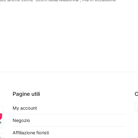
solo migliorano esteticamente gli spazi abitativi, ma
a creare un ambiente più sano e vivibile. Scegliere
mento che depura l'aria è un regalo ideale non solo
zio domestico, ma anche per promuovere il benessere
opzioni, sarà semplice trovare la pianta perfetta che
enze estetiche sia a quelle funzionali.
e da interno per purificare l'aria
ta da appartamento non solo aggiunge un tocco
za agli interni, ma può anche migliorare
a qualità dell'aria.
Tra le migliori piante da
no l'aria troviamo la
Sansevieria
,
Pagine utili
C
 come Lingua di Suocera.
Questa pianta è
rezzata per la sua capacità di
assorbire
My account
ldeide, benzene e tricloroetilene, rendendola
r qualsiasi ambiente domestico.
Un'altra
Negozio
il
Ficus Benjamina
, il quale non solo abbellisce gli
Affiliazione fioristi
iame rigoglioso, ma aiuta anche a
filtrare inquinanti