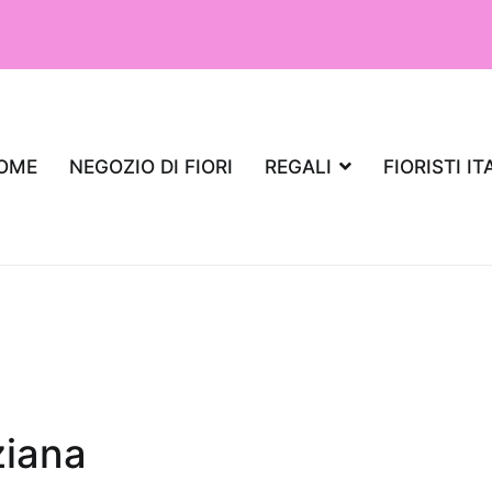
OME
NEGOZIO DI FIORI
REGALI
FIORISTI IT
ziana
iante da regalare per un appartamento,
aria?