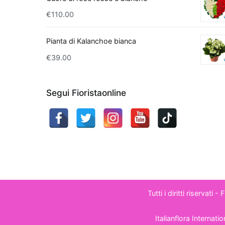
ambientali comuni. Ino
€
110.00
per la sua efficacia n
prodotti per la pulizi
Pianta di Kalanchoe bianca
produce fiori bianchi
€
39.00
alla sua funzione dep
una delle piante più s
con il giardinaggio o
Segui Fioristaonline
sua capacità di miglio
come formaldeide e xi
contribuirà a purifica
salute, ma rappresen
piacevole.
Tutti i diritti riservati 
Italianflora Internat