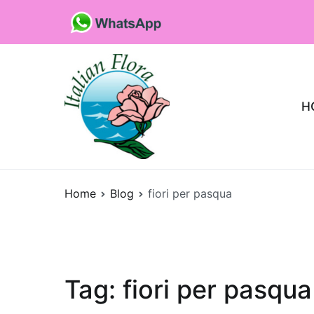
Vai
al
contenuto
H
Fioristaonline
Rete di fioristi italiani
Home
Blog
fiori per pasqua
Tag:
fiori per pasqua
Quali sono le p
che purificano l’