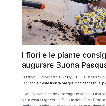
giardinaggio.
Quali piante migl
Quando si parla di migl
appartamento, alcune 
di filtrare le sostanze
efficaci, troviamo la
S
suocera", che è nota 
sostanze come forma
I fiori e le piante consig
scelta eccellente: non
eleganza con il suo fo
augurare Buona Pasqu
modo efficace è il
Po
di cura e per essere 
Di
admin
Pubblicato il
19/03/2013
Pubblicato in:
tricloroetilene. Per ch
Tag:
fiori e piante fiorista pasqua
,
fiori per pasqua
,
pi
purifica l'aria, ma ha
interno. Infine, il
Bam
Il vostro fiorista online vi consiglia le piante e i fiori 
spazi grazie alla sua 
o alla vostra ragazza. La festività della Santa Pasq
nel rimuovere inquina
tradizione cristiana, e commemora la resurrezione di C