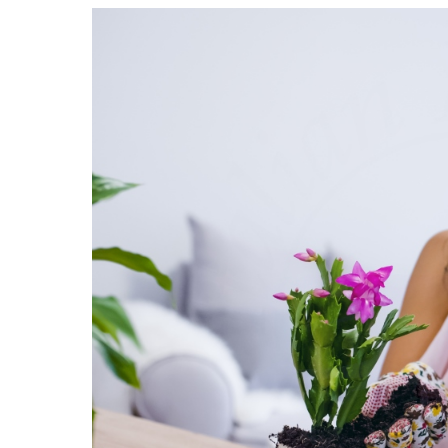
24/11/2025
Blog di Fi
Piante 
appart
Quando si tratta di f
che purificano l'aria
aggiungono un tocco d
anche a migliorare la 
purificanti sono note 
come formaldeide, ben
ossigeno. Tra le più ef
cerca una pianta d'ap
piante che purificano 
come "lingua di suoce
entrambe facili da cur