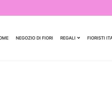
OME
NEGOZIO DI FIORI
REGALI
FIORISTI IT
iante da regalare per un appartamento,
aria?