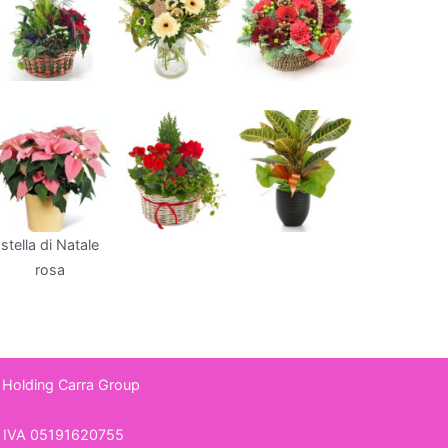
stella di Natale
rosa
 Holding
Carra Group
 IVA 05191620755