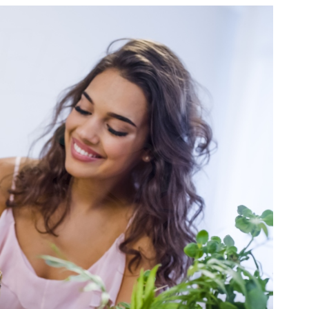
orista Online - Fiori e Piante da Regalare
da regalare per un
amento
are un regalo per un
nuovo appartamento
, le piante
 rappresentano una scelta eccellente. Non solo
i verde e vitalità all'ambiente, ma contribuiscono
qualità dell
'aria interna
. Le piante da interno
per la loro capacità di assorbire sostanze nocive
zene e tricloroetilene, rilasciando al contempo
ficaci troviamo il
Ficus Benjamina
, perfetto per chi
partamento che depura l'aria in modo naturale. Altre
l'aria includono la
Sansevieria
, conosciuta anche
ra", e il
Chlorophytum
comosum o "pianta ragno",
are e ideali per chi è alle prime armi con il