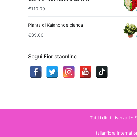
ambientali comuni. Ino
€
110.00
per la sua efficacia n
prodotti per la pulizi
Pianta di Kalanchoe bianca
produce fiori bianchi
€
39.00
alla sua funzione dep
una delle piante più s
con il giardinaggio o
Segui Fioristaonline
sua capacità di miglio
come formaldeide e xi
contribuirà a purifica
salute, ma rappresen
piacevole.
Tutti i diritti riservati 
Italianflora Internat