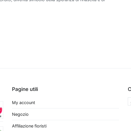
solo migliorano esteticamente gli spazi abitativi, ma
a creare un ambiente più sano e vivibile. Scegliere
mento che depura l'aria è un regalo ideale non solo
zio domestico, ma anche per promuovere il benessere
opzioni, sarà semplice trovare la pianta perfetta che
enze estetiche sia a quelle funzionali.
e da interno per purificare l'aria
ta da appartamento non solo aggiunge un tocco
za agli interni, ma può anche migliorare
a qualità dell'aria.
Tra le migliori piante da
no l'aria troviamo la
Sansevieria
,
Pagine utili
C
 come Lingua di Suocera.
Questa pianta è
rezzata per la sua capacità di
assorbire
My account
ldeide, benzene e tricloroetilene, rendendola
r qualsiasi ambiente domestico.
Un'altra
Negozio
il
Ficus Benjamina
, il quale non solo abbellisce gli
Affiliazione fioristi
iame rigoglioso, ma aiuta anche a
filtrare inquinanti