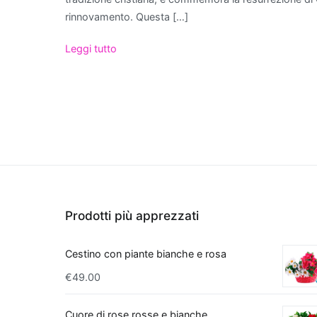
purificano l'aria non 
rinnovamento. Questa […]
contribuiscono anche 
una pianta da apparta
Leggi tutto
per abbellire lo spa
generale. Con queste 
risponde sia alle esig
Le migliori piant
Regalare una pian
di verde e freschez
significativamente l
interno che purifica
Prodotti più apprezzati
comunemente nota
particolarmente app
Cestino con piante bianche e rosa
tossine
come forma
un'ottima scelta pe
€
49.00
eccellente opzione è 
spazi con il suo fogl
Cuore di rose rosse e bianche