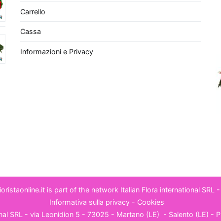
ltre, lo
Spatifillo
, o Giglio della Pace, è rinomato
Carrello
el rimuovere
agenti chimici volatili
presenti nei
Cassa
a della casa. Questa pianta richiede poca luce e
 eleganti, aggiungendo un elemento decorativo oltre
Informazioni e Privacy
urativa. Infine, non possiamo dimenticare il
Pothos
,
emplici da curare, ideale per chi è alle prime armi
 ha poco tempo a disposizione. Il Pothos è noto per la
rare la
qualità dell'aria
eliminando sostanze nocive
lene. Scegliere una di queste piante non solo
re l'aria dell'appartamento offrendo benefici per la
terà anche un regalo sostenibile ed esteticamente
- Fioristaonline.it is part of the network
Italian Flora international SRL
-
Informativa sulla privacy
-
Cookies
ional SRL - via Leonidion 5 - 73025 - Martano (LE) -
Salento (LE)
- P