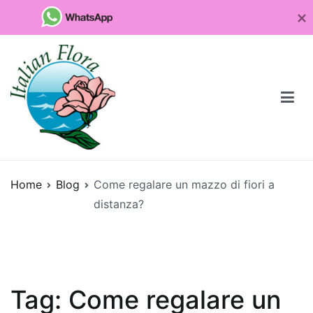
Vai
al
contenuto
Fioristaonline
Rete di fioristi italiani
Home
Blog
Come regalare un mazzo di fiori a
Quali
distanza?
sono
le
piante
da
regalare
Tag:
Come regalare un
per