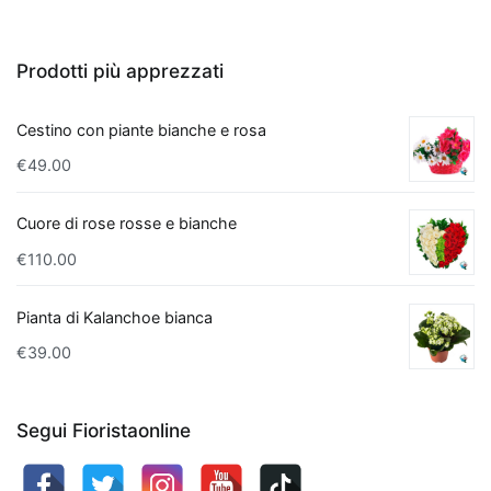
qualità
dell
'aria
interna
.
Prodotti più apprezzati
Le
piante
Cestino con piante bianche e rosa
da
€
49.00
interno
purificanti
Cuore di rose rosse e bianche
sono
note
€
110.00
per
la
Pianta di Kalanchoe bianca
loro
€
39.00
capacità
di
assorbire
Segui Fioristaonline
sostanze
nocive