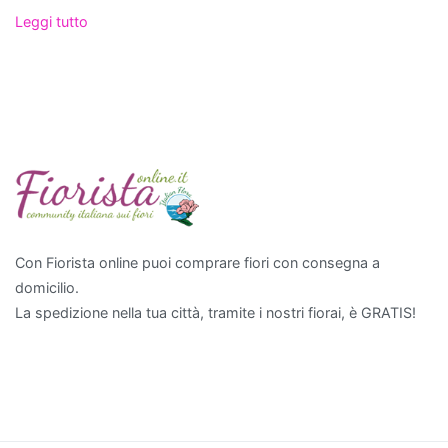
scelta
Leggi tutto
eccellente.
Non
solo
aggiungono
un
tocco
di
verde
e
vitalità
Con Fiorista online puoi comprare fiori con consegna a
all'ambiente,
domicilio.
ma
La spedizione nella tua città, tramite i nostri fiorai, è GRATIS!
contribuiscono
anche
a
migliorare
la