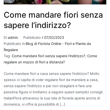
Quando
si
Come mandare fiori senza
tratta
di
sapere l’indirizzo?
fare
un
Di
admin
Pubblicato il
07/02/2023
regalo
Pubblicato in:
Blog di Fiorista Online - Fiori e Piante da
per
Regalare
un
Tag:
Come mandare fiori senza sapere l'indirizzo?
,
Come
nuovo
regalare un mazzo di fiori a distanza?
appartamento
,
le
Come mandare fiori a casa senza sapere l’indirizzo? Molto
piante
spesso ci capita di voler regalare fiori da mandare a casa,
che
senza sapere l’indirizzo e per non sbagliare e fare una
purificano
pessima figura vi invitiamo a seguire questi semplici consigli.
l'aria
ItalianFlora attraverso la sua rete di fiorerie aperte anche di
rappresentano
domenica, vi offre la possibilità di […]
una