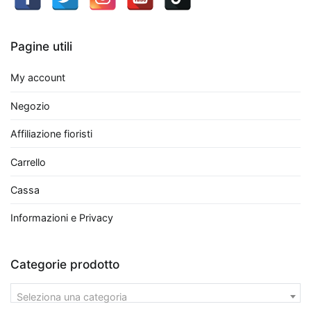
come
formaldeide,
benzene
Pagine utili
e
tricloroetilene,
My account
rilasciando
Negozio
al
contempo
Affiliazione fioristi
ossigeno.
Carrello
Tra
le
Cassa
più
efficaci
Informazioni e Privacy
troviamo
il
Categorie prodotto
Ficus
Benjamina
,
Seleziona una categoria
perfetto