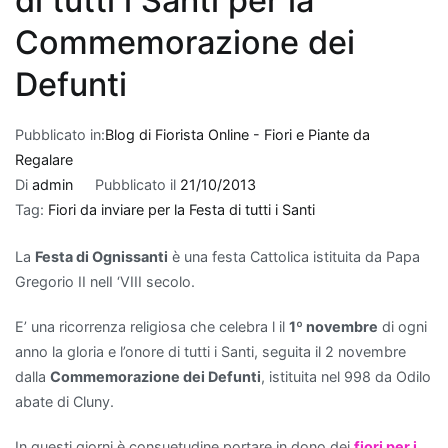
di tutti i Santi per la
Quando
si
Commemorazione dei
tratta
Defunti
di
fare
un
Pubblicato in:
Blog di Fiorista Online - Fiori e Piante da
regalo
Regalare
per
Di
admin
Pubblicato il
21/10/2013
un
Tag:
Fiori da inviare per la Festa di tutti i Santi
nuovo
appartamento
,
La
Festa di Ognissanti
è una festa Cattolica istituita da Papa
le
Gregorio II nelI ‘VIII secolo.
piante
E’ una ricorrenza religiosa che celebra l il
1º novembre
di ogni
che
anno la gloria e l’onore di tutti i Santi, seguita il 2 novembre
purificano
dalla
Commemorazione dei Defunti
, istituita nel 998 da Odilo
l'aria
abate di Cluny.
rappresentano
una
In questi giorni è consuetudine portare in dono dei
fiori per i