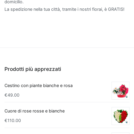
domicilio.
troviamo
La spedizione nella tua città, tramite i nostri fiorai, è GRATIS!
la
Sansevieria
,
comunemente
chiamata
"lingua
di
suocera",
che
Prodotti più apprezzati
è
nota
Cestino con piante bianche e rosa
per
la
€
49.00
sua
resistenza
Cuore di rose rosse e bianche
e
€
110.00
per
la