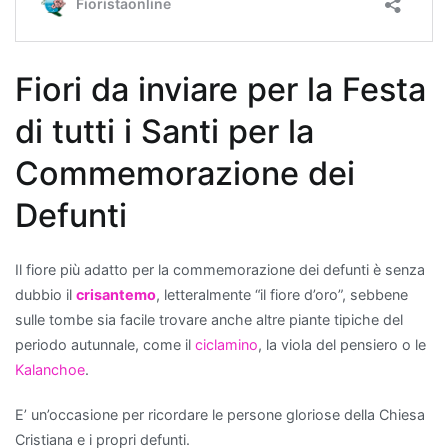
qualità
dell
'aria
interna
.
Fiori da inviare per la Festa
Le
piante
di tutti i Santi per la
da
interno
Commemorazione dei
purificanti
Defunti
sono
note
per
Il fiore più adatto per la commemorazione dei defunti è senza
la
dubbio il
crisantemo
, letteralmente “il fiore d’oro”, sebbene
loro
sulle tombe sia facile trovare anche altre piante tipiche del
capacità
periodo autunnale, come il
ciclamino
, la viola del pensiero o le
di
Kalanchoe
.
assorbire
sostanze
E’ un’occasione per ricordare le persone gloriose della Chiesa
nocive
Cristiana e i propri defunti.