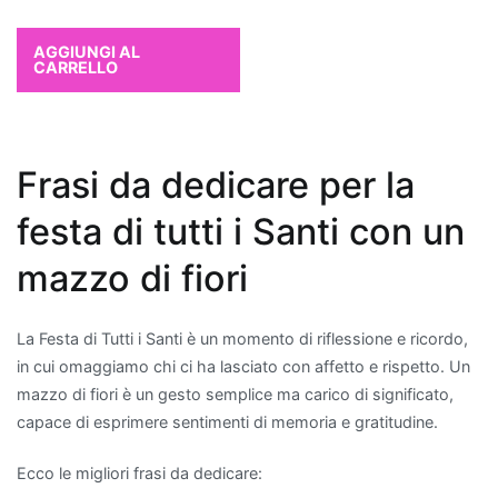
la
Sansevieria
,
AGGIUNGI AL
CARRELLO
conosciuta
anche
come
"lingua
Frasi da dedicare per la
di
suocera",
festa di tutti i Santi con un
e
il
mazzo di fiori
Chlorophytum
comosum
La Festa di Tutti i Santi è un momento di riflessione e ricordo,
o
in cui omaggiamo chi ci ha lasciato con affetto e rispetto. Un
"pianta
mazzo di fiori è un gesto semplice ma carico di significato,
ragno",
capace di esprimere sentimenti di memoria e gratitudine.
entrambe
facili
Ecco le migliori frasi da dedicare:
da