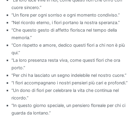
cuore sincero.”
Quando
“Un fiore per ogni sorriso e ogni momento condiviso.”
si
“Nel ricordo eterno, i fiori portano la nostra speranza.”
parla
“Che questo gesto di affetto fiorisca nel tempo della
di
memoria.”
migliorare
“Con rispetto e amore, dedico questi fiori a chi non è più
la
qui.”
qualità
“La loro presenza resta viva, come questi fiori che ora
dell'aria
porto.”
all'interno
“Per chi ha lasciato un segno indelebile nel nostro cuore.”
di
“I fiori accompagnano i nostri pensieri più cari e profondi.”
un
“Un dono di fiori per celebrare la vita che continua nel
appartamento,
ricordo.”
alcune
“In questo giorno speciale, un pensiero floreale per chi ci
piante
guarda da lontano.”
da
interno
si