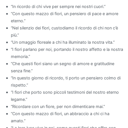
curare
“In ricordo di chi vive per sempre nei nostri cuori.”
e
“Con questo mazzo di fiori, un pensiero di pace e amore
ideali
eterno.”
per
“Nel silenzio dei fiori, custodiamo il ricordo di chi non c’è
chi
più.”
è
“Un omaggio floreale a chi ha illuminato la nostra vita.”
alle
“I fiori parlano per noi, portando il nostro affetto e la nostra
prime
memoria.”
armi
“Che questi fiori siano un segno di amore e gratitudine
con
senza fine.”
il
“In questo giorno di ricordo, ti porto un pensiero colmo di
giardinaggio.
rispetto.”
Quali
“I fiori che porto sono piccoli testimoni del nostro eterno
piante
legame.”
migliorano
“Ricordare con un fiore, per non dimenticare mai.”
la
“Con questo mazzo di fiori, un abbraccio a chi ci ha
qualità
amato.”
dell'aria?
“La loro luce vive in noi, come questi fiori che offro con