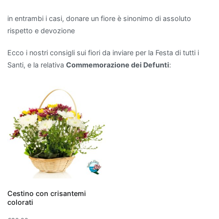
come
formaldeide,
in entrambi i casi, donare un fiore è sinonimo di assoluto
benzene
rispetto e devozione
e
Ecco i nostri consigli sui fiori da inviare per la Festa di tutti i
tricloroetilene,
Santi, e la relativa
Commemorazione dei Defunti
:
rilasciando
al
contempo
ossigeno.
Tra
le
più
efficaci
troviamo
il
Ficus
Cestino con crisantemi
Benjamina
,
colorati
perfetto