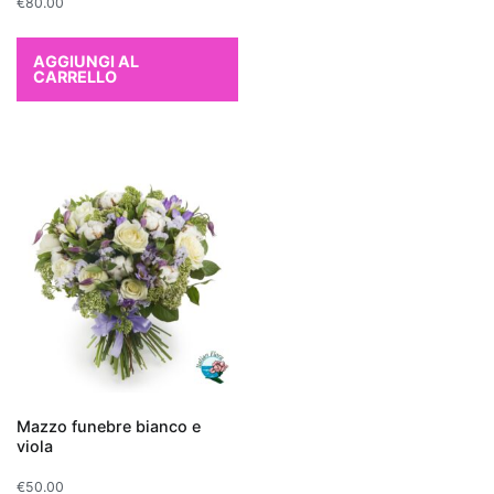
€
80.00
per
chi
AGGIUNGI AL
cerca
CARRELLO
una
pianta
d'appartamento
che
depura
l'aria
in
modo
naturale.
Altre
piante
che
purificano
Mazzo funebre bianco e
viola
l'aria
includono
€
50.00