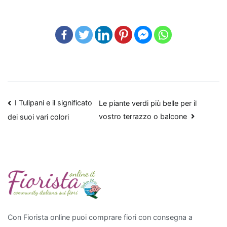
distinguono
per
la
loro
capacità
di
filtrare
le
Navigazione
I Tulipani e il significato
Le piante verdi più belle per il
sostanze
vostro terrazzo o balcone
dei suoi vari colori
inquinanti
articoli
e
aumentare
l'umidità
dell'aria.
Tra
le
più
Con Fiorista online puoi comprare fiori con consegna a
efficaci,