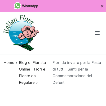
Vai
al
contenuto
Fioristaonline
Rete di fioristi italiani
Home
Blog di Fiorista
Fiori da inviare per la Festa
Quali
Online - Fiori e
di tutti i Santi per la
sono
Piante da
Commemorazione dei
le
Regalare
Defunti
piante
da
regalare
per