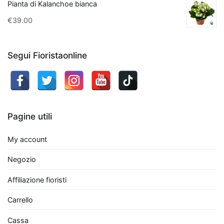
Pianta di Kalanchoe bianca
capacità
€
39.00
di
assorbire
sostanze
Segui Fioristaonline
come
formaldeide
e
benzene.
Anche
Pagine utili
il
Ficus
My account
Benjamin
è
Negozio
una
Affiliazione fioristi
scelta
eccellente:
Carrello
non
Cassa
solo