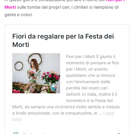
scelta
Morti
sulle tombe dei propri cari; i cimiteri si riempiono di
eccellente.
gente e colori.
Non
solo
aggiungono
un
tocco
di
verde
e
vitalità
all'ambiente,
ma
contribuiscono
anche
a
migliorare
la