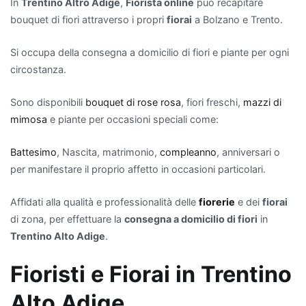
Quando
In
Trentino Altro Adige
,
Fiorista online
può recapitare
si
bouquet di fiori attraverso i propri
fiorai
a Bolzano e Trento.
tratta
Si occupa della consegna a domicilio di fiori e piante per ogni
di
circostanza.
fare
un
Sono disponibili
bouquet di rose rosa
, fiori freschi,
mazzi di
regalo
mimosa
e piante per occasioni speciali come:
per
un
Battesimo
, Nascita, matrimonio,
compleanno
, anniversari o
nuovo
per manifestare il proprio affetto in occasioni particolari.
appartamento
,
le
Affidati alla qualità e professionalità delle
fiorerie
e dei
fiorai
piante
di zona, per effettuare la
consegna a domicilio di fiori
in
che
Trentino Alto Adige
.
purificano
l'aria
Fioristi e Fiorai in Trentino
rappresentano
una
Alto Adige