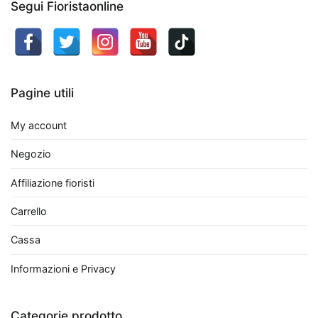
Segui Fioristaonline
Quando
si
parla
di
Pagine utili
migliorare
la
My account
qualità
dell'aria
Negozio
all'interno
Affiliazione fioristi
di
un
Carrello
appartamento,
alcune
Cassa
piante
Informazioni e Privacy
da
interno
si
Categorie prodotto