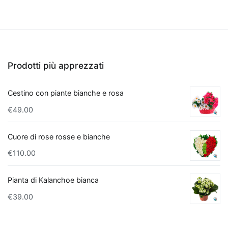
curare
e
ideali
per
chi
Prodotti più apprezzati
è
alle
Cestino con piante bianche e rosa
prime
armi
€
49.00
con
il
Cuore di rose rosse e bianche
giardinaggio.
€
110.00
Quali
piante
Pianta di Kalanchoe bianca
migliorano
€
39.00
la
qualità
dell'aria?