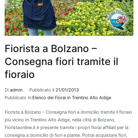
per
chi
cerca
una
pianta
d'appartamento
Fiorista a Bolzano –
che
depura
Consegna fiori tramite il
l'aria
fioraio
in
modo
naturale.
Di
admin
Pubblicato il
21/01/2013
Altre
Pubblicato in:
Elenco dei Fiorai in Trentino Alto Adige
piante
che
Fiorista a Bolzano – Consegna fiori a domicilio tramite il fioraio
purificano
più vicino In Trentino Alto Adige, nella città di Bolzano,
l'aria
Fioristaonline.it è presente tramite i propri fiorai affiliati per la
includono
consegna a domicilio di fiori e piante. Potrai acquistare fiori,