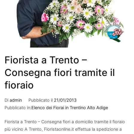
qualità
dell
'aria
interna
.
Le
piante
da
interno
purificanti
Fiorista a Trento –
sono
note
Consegna fiori tramite il
per
fioraio
la
loro
capacità
Di
admin
Pubblicato il
21/01/2013
di
Pubblicato in:
Elenco dei Fiorai in Trentino Alto Adige
assorbire
sostanze
Fiorista a Trento – Consegna fiori a domicilio tramite il fioraio
nocive
più vicino A Trento, Fioristaonline.it effettua la spedizione a