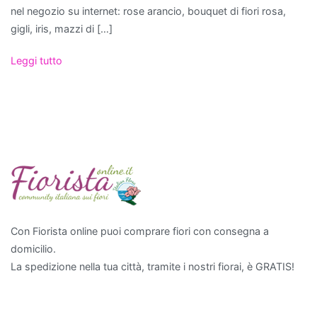
la
nel negozio su internet: rose arancio, bouquet di fiori rosa,
Sansevieria
,
gigli, iris, mazzi di […]
conosciuta
Leggi tutto
anche
come
"lingua
di
suocera",
e
il
Chlorophytum
comosum
o
Con Fiorista online puoi comprare fiori con consegna a
"pianta
domicilio.
ragno",
La spedizione nella tua città, tramite i nostri fiorai, è GRATIS!
entrambe
facili
da