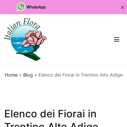
Vai
al
contenuto
Fioristaonline
Rete di fioristi italiani
Home
Blog
Elenco dei Fiorai in Trentino Alto Adige
Quali
sono
le
piante
da
Elenco dei Fiorai in
regalare
per
Trentino Alto Adige