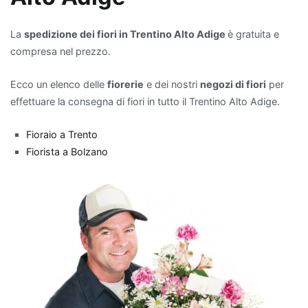
scelta
eccellente.
La
spedizione dei fiori in Trentino Alto Adige
è gratuita e
Non
compresa nel prezzo.
solo
aggiungono
Ecco un elenco delle
fiorerie
e dei nostri
negozi di fiori
per
un
effettuare la consegna di fiori in tutto il Trentino Alto Adige.
tocco
di
Fioraio a Trento
verde
Fiorista a Bolzano
e
vitalità
all'ambiente,
ma
contribuiscono
anche
a
migliorare
la