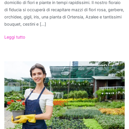
come
domicilio di fiori e piante in tempi rapidissimi. Il nostro fioraio
formaldeide,
di fiducia si occuperà di recapitare mazzi di fiori rosa, gerbere,
benzene
orchidee, gigli, iris, una pianta di Ortensia, Azalee e tantissimi
e
bouquet, cestini e […]
tricloroetilene,
Leggi tutto
rilasciando
al
contempo
ossigeno.
Tra
le
più
efficaci
troviamo
il
Ficus
Benjamina
,
perfetto