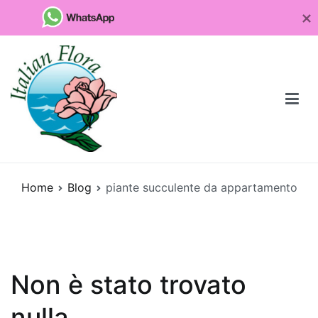
Vai
al
contenuto
Fioristaonline
Rete di fioristi italiani
Home
Blog
piante succulente da appartamento
Quali
sono
le
piante
da
Non è stato trovato
regalare
per
nulla