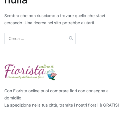
un
appartamento,
Sembra che non riusciamo a trovare quello che stavi
che
cercando. Una ricerca nel sito potrebbe aiutarti.
purificano
l’aria?
Ricerca
per:
Piante
24/11/2025
Blog di
da
Fiorista
Online -
regalare
Fiori e
Piante
da
per
Regalare
Con Fiorista online puoi comprare fiori con consegna a
un
domicilio.
La spedizione nella tua città, tramite i nostri fiorai, è GRATIS!
appartamen