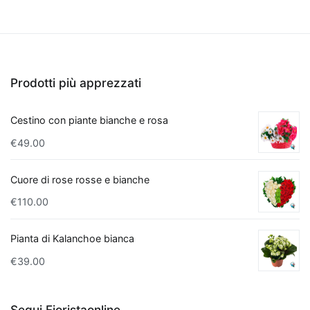
Quando
si
tratta
di
fare
Prodotti più apprezzati
un
regalo
Cestino con piante bianche e rosa
per
un
€
49.00
nuovo
appartamento
,
Cuore di rose rosse e bianche
le
€
110.00
piante
che
Pianta di Kalanchoe bianca
purificano
€
39.00
l'aria
rappresentano
una
Segui Fioristaonline