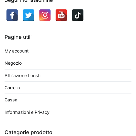
scelta
eccellente.
Non
solo
aggiungono
Pagine utili
un
tocco
My account
di
verde
Negozio
e
Affiliazione fioristi
vitalità
all'ambiente,
Carrello
ma
Cassa
contribuiscono
anche
Informazioni e Privacy
a
migliorare
la
Categorie prodotto