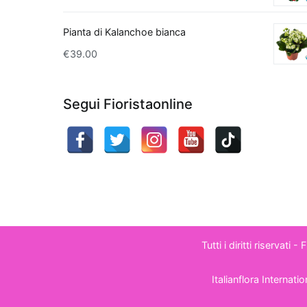
Pianta di Kalanchoe bianca
€
39.00
Segui Fioristaonline
Tutti i diritti riservati 
Italianflora Internat