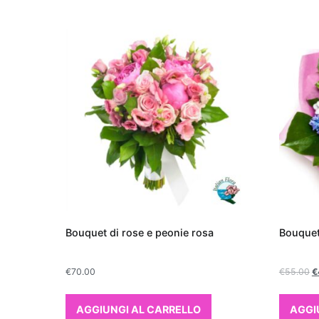
24/11/2025
Blog di Fi
Piante 
appart
Quando si tratta di f
che purificano l'aria
aggiungono un tocco d
anche a migliorare la 
purificanti sono note 
come formaldeide, ben
Bouquet di rose e peonie rosa
Bouquet
ossigeno. Tra le più ef
cerca una pianta d'ap
€
70.00
€
55.00
€
piante che purificano 
come "lingua di suoce
AGGIUNGI AL CARRELLO
AGGI
entrambe facili da cur