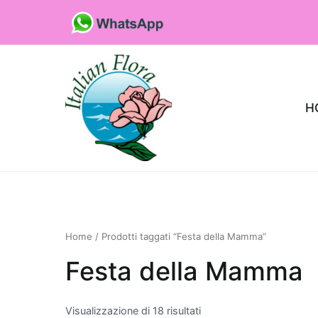
Vai
al
contenuto
H
Fioristaonline
Rete di fioristi italiani
Home
/ Prodotti taggati “Festa della Mamma”
Festa della Mamma
Quali sono le p
che purificano l’
Visualizzazione di 18 risultati