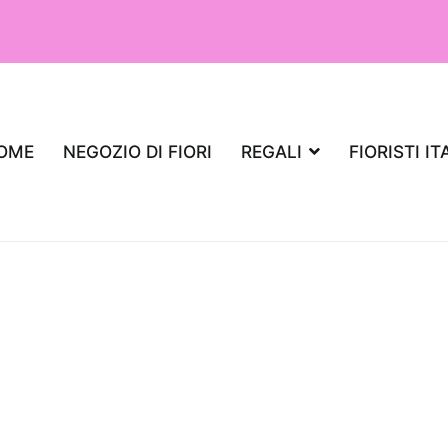
OME
NEGOZIO DI FIORI
REGALI
FIORISTI IT
iante da regalare per un appartamento,
aria?