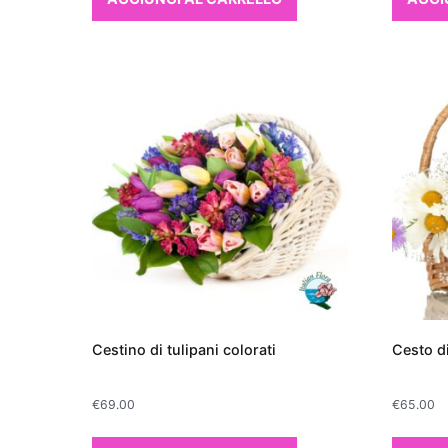
purificano l'aria non 
contribuiscono anche 
una pianta da apparta
per abbellire lo spa
generale. Con queste 
risponde sia alle esig
Le migliori piant
Regalare una pian
di verde e freschez
significativamente l
interno che purifica
comunemente nota
particolarmente app
Cestino di tulipani colorati
Cesto di
tossine
come forma
un'ottima scelta pe
€
69.00
€
65.00
eccellente opzione è 
spazi con il suo fogl