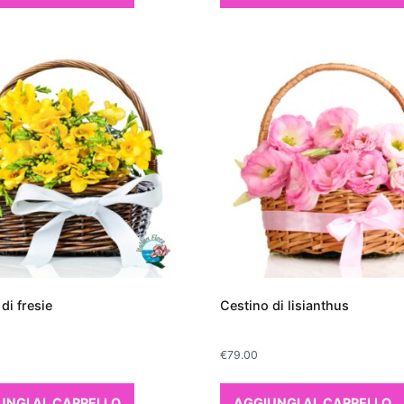
iorano la qualità dell'aria?
iorare la qualità dell'aria all'interno di un
piante da interno si distinguono per la loro capacità
 inquinanti e aumentare l'umidità dell'aria. Tra le più
ansevieria
, comunemente chiamata "lingua di
per la sua resistenza e per la capacità di assorbire
ldeide e benzene. Anche il
Ficus Benjamin
è una
 solo filtra l'aria, ma aggiunge anche un tocco di
gliame lucido. Un'altra pianta che purifica aria in
thos
, particolarmente apprezzato per la sua facilità
in grado di rimuovere sostanze come xilene e
i cerca qualcosa di più esotico, l'
Aloe Vera
non solo
di fresie
Cestino di lisianthus
 anche proprietà terapeutiche grazie al suo gel
boo Palm
, o palma bambù, è perfetto per grandi
€
79.00
capacità di crescere rigogliosa e alla sua efficienza
nti atmosferici. Queste piante da interno che
UNGI AL CARRELLO
AGGIUNGI AL CARRELLO