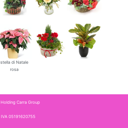
stella di Natale
rosa
 Holding
Carra Group
 IVA 05191620755