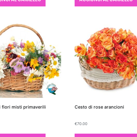
solo migliorano esteticamente gli spazi abitativi, ma
a creare un ambiente più sano e vivibile. Scegliere
mento che depura l'aria è un regalo ideale non solo
zio domestico, ma anche per promuovere il benessere
opzioni, sarà semplice trovare la pianta perfetta che
enze estetiche sia a quelle funzionali.
e da interno per purificare l'aria
ta da appartamento non solo aggiunge un tocco
za agli interni, ma può anche migliorare
a qualità dell'aria.
Tra le migliori piante da
no l'aria troviamo la
Sansevieria
,
 come Lingua di Suocera.
Questa pianta è
rezzata per la sua capacità di
assorbire
 fiori misti primaverili
Cesto di rose arancioni
ldeide, benzene e tricloroetilene, rendendola
r qualsiasi ambiente domestico.
Un'altra
€
70.00
il
Ficus Benjamina
, il quale non solo abbellisce gli
iame rigoglioso, ma aiuta anche a
filtrare inquinanti