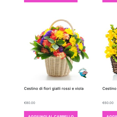
giardinaggio.
Quali piante migl
Quando si parla di migl
appartamento, alcune 
di filtrare le sostanze
efficaci, troviamo la
S
suocera", che è nota 
sostanze come forma
scelta eccellente: non
eleganza con il suo fo
modo efficace è il
Po
di cura e per essere 
tricloroetilene. Per ch
Cestino di fiori gialli rossi e viola
Cestino 
purifica l'aria, ma ha
interno. Infine, il
Bam
€
80.00
€
60.00
spazi grazie alla sua 
nel rimuovere inquina
AGGIUNGI AL CARRELLO
AGGI