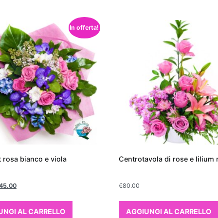
orista Online - Fiori e Piante da Regalare
In offerta!
da regalare per un
amento
are un regalo per un
nuovo appartamento
, le piante
 rappresentano una scelta eccellente. Non solo
i verde e vitalità all'ambiente, ma contribuiscono
qualità dell
'aria interna
. Le piante da interno
per la loro capacità di assorbire sostanze nocive
zene e tricloroetilene, rilasciando al contempo
 rosa bianco e viola
Centrotavola di rose e lilium 
ficaci troviamo il
Ficus Benjamina
, perfetto per chi
partamento che depura l'aria in modo naturale. Altre
45.00
€
80.00
l'aria includono la
Sansevieria
, conosciuta anche
ra", e il
Chlorophytum
comosum o "pianta ragno",
UNGI AL CARRELLO
AGGIUNGI AL CARRELLO
are e ideali per chi è alle prime armi con il