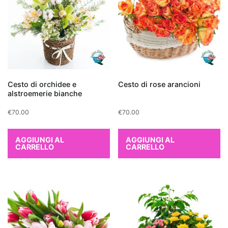
per
chi
cerca
una
pianta
d'appartamento
che
Cesto di orchidee e
Cesto di rose arancioni
alstroemerie bianche
depura
l'aria
€
70.00
€
70.00
in
modo
AGGIUNGI AL
AGGIUNGI AL
naturale.
CARRELLO
CARRELLO
Altre
piante
che
purificano
l'aria
includono