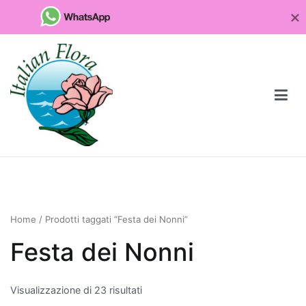
Vai
al
contenuto
Fioristaonline
Rete di fioristi italiani
Quali
sono
Home
/ Prodotti taggati “Festa dei Nonni”
le
piante
Festa dei Nonni
da
regalare
Visualizzazione di 23 risultati
per