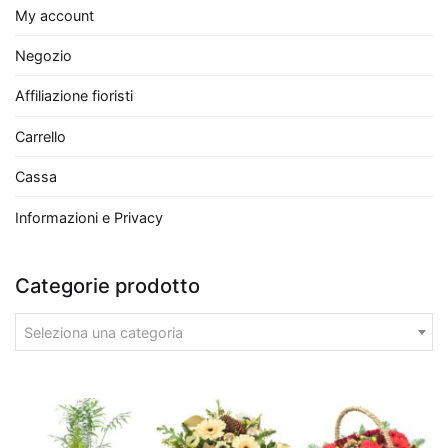
My account
aria
in
Negozio
modo
Affiliazione fioristi
efficace
è
Carrello
il
Pothos
,
Cassa
particolarmente
Informazioni e Privacy
apprezzato
per
la
Categorie prodotto
sua
facilità
Seleziona una categoria
di
cura
e
per
essere