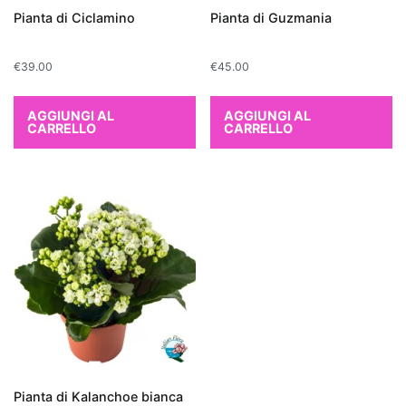
troviamo
Pianta di Ciclamino
Pianta di Guzmania
la
Sansevieria
,
€
39.00
€
45.00
comunemente
chiamata
AGGIUNGI AL
AGGIUNGI AL
"lingua
CARRELLO
CARRELLO
di
suocera",
che
è
nota
per
la
sua
resistenza
e
per
Pianta di Kalanchoe bianca
la