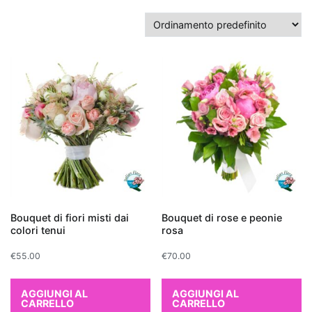
un
appartamento,
che
purificano
l’aria?
Piante
24/11/2025
Blog di
da
Fiorista
Online -
regalare
Fiori e
Piante
da
per
Regalare
Bouquet di fiori misti dai
Bouquet di rose e peonie
colori tenui
rosa
un
€
55.00
€
70.00
appartamen
AGGIUNGI AL
AGGIUNGI AL
CARRELLO
CARRELLO