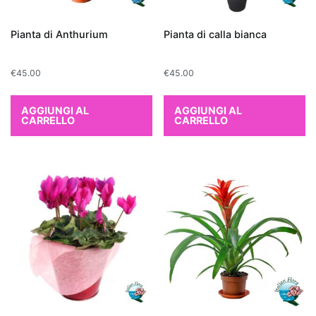
distinguono
per
Pianta di Anthurium
Pianta di calla bianca
la
loro
€
45.00
€
45.00
capacità
di
AGGIUNGI AL
AGGIUNGI AL
filtrare
CARRELLO
CARRELLO
le
sostanze
inquinanti
e
aumentare
l'umidità
dell'aria.
Tra
le
più
efficaci,