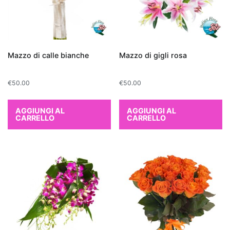
curare
e
ideali
per
Mazzo di calle bianche
Mazzo di gigli rosa
chi
è
€
50.00
€
50.00
alle
prime
armi
AGGIUNGI AL
AGGIUNGI AL
CARRELLO
CARRELLO
con
il
giardinaggio.
Quali
piante
migliorano
la
qualità
dell'aria?