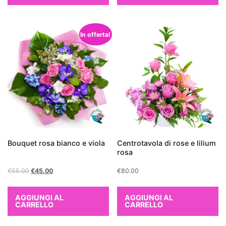
Quando
si
tratta
In offerta!
di
fare
un
regalo
per
un
nuovo
appartamento
,
le
Bouquet rosa bianco e viola
Centrotavola di rose e lilium
rosa
piante
che
€
55.00
€
45.00
€
80.00
purificano
l'aria
AGGIUNGI AL
AGGIUNGI AL
rappresentano
CARRELLO
CARRELLO
una