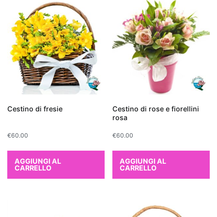
qualità
dell
'aria
interna
.
Le
piante
da
interno
purificanti
sono
Cestino di fresie
Cestino di rose e fiorellini
note
rosa
per
€
60.00
€
60.00
la
loro
capacità
AGGIUNGI AL
AGGIUNGI AL
CARRELLO
CARRELLO
di
assorbire
sostanze
nocive