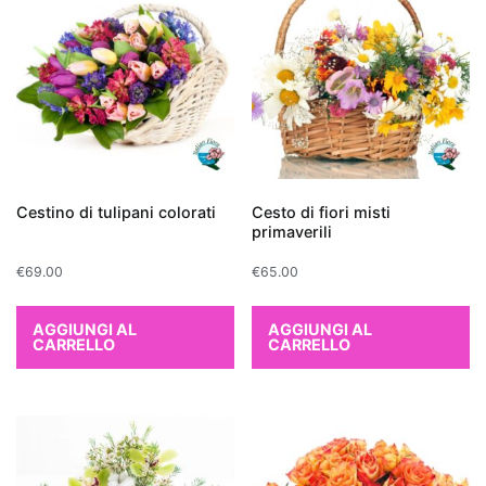
come
formaldeide,
benzene
e
tricloroetilene,
rilasciando
al
contempo
Cestino di tulipani colorati
Cesto di fiori misti
ossigeno.
primaverili
Tra
€
69.00
€
65.00
le
più
AGGIUNGI AL
AGGIUNGI AL
efficaci
CARRELLO
CARRELLO
troviamo
il
Ficus
Benjamina
,
perfetto