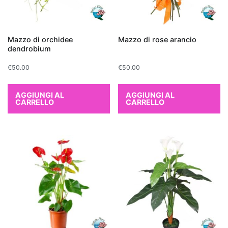
Quando
si
Mazzo di orchidee
Mazzo di rose arancio
parla
dendrobium
di
€
50.00
€
50.00
migliorare
la
AGGIUNGI AL
AGGIUNGI AL
qualità
CARRELLO
CARRELLO
dell'aria
all'interno
di
un
appartamento,
alcune
piante
da
interno
si