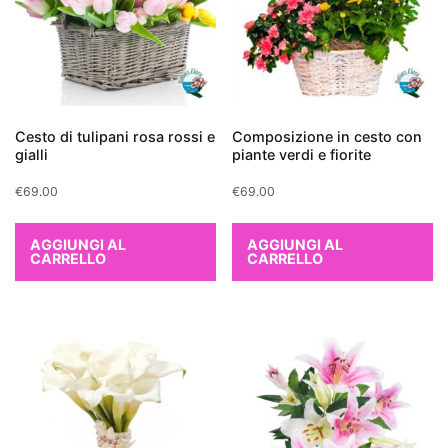
la
Sansevieria
,
conosciuta
anche
come
Cesto di tulipani rosa rossi e
Composizione in cesto con
"lingua
gialli
piante verdi e fiorite
di
suocera",
€
69.00
€
69.00
e
il
AGGIUNGI AL
AGGIUNGI AL
CARRELLO
CARRELLO
Chlorophytum
comosum
o
"pianta
ragno",
entrambe
facili
da