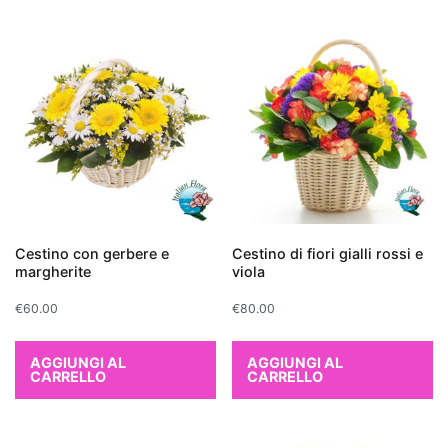
scelta
eccellente.
Non
solo
aggiungono
un
tocco
di
verde
e
Cestino con gerbere e
Cestino di fiori gialli rossi e
vitalità
margherite
viola
all'ambiente,
ma
€
60.00
€
80.00
contribuiscono
anche
AGGIUNGI AL
AGGIUNGI AL
CARRELLO
CARRELLO
a
migliorare
la