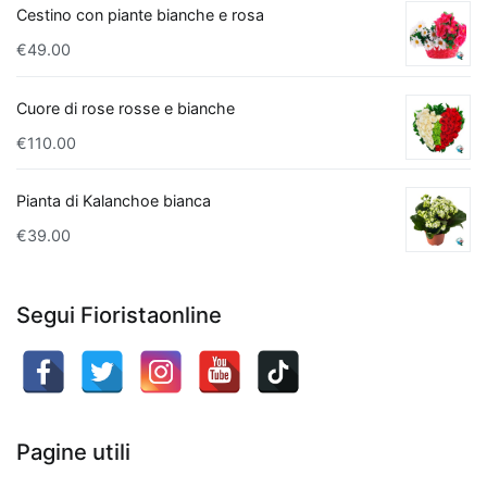
Cestino con piante bianche e rosa
filtra
l'aria,
€
49.00
ma
aggiunge
Cuore di rose rosse e bianche
anche
€
110.00
un
tocco
Pianta di Kalanchoe bianca
di
€
39.00
eleganza
con
il
Segui Fioristaonline
suo
fogliame
lucido.
Un'altra
pianta
Pagine utili
che
purifica