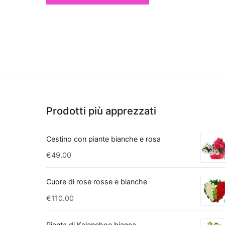
giardinaggio.
Quali piante migl
Quando si parla di migl
appartamento, alcune 
di filtrare le sostanze
efficaci, troviamo la
S
suocera", che è nota 
sostanze come forma
Prodotti più apprezzati
scelta eccellente: non
eleganza con il suo fo
Cestino con piante bianche e rosa
modo efficace è il
Po
€
49.00
di cura e per essere 
tricloroetilene. Per ch
purifica l'aria, ma ha
Cuore di rose rosse e bianche
interno. Infine, il
Bam
€
110.00
spazi grazie alla sua 
nel rimuovere inquina
Pianta di Kalanchoe bianca