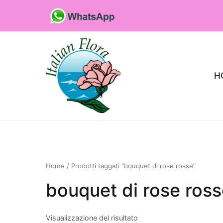
Vai
al
contenuto
H
Fioristaonline
Rete di fioristi italiani
Home
/ Prodotti taggati “bouquet di rose rosse”
bouquet di rose ros
Quali sono le p
che purificano l’
Visualizzazione del risultato