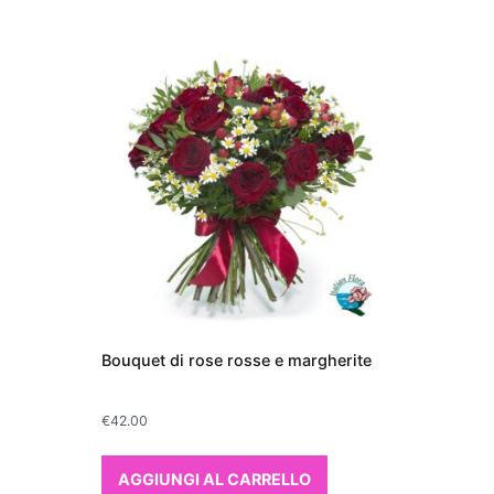
24/11/2025
Blog di Fi
Piante 
appart
Quando si tratta di f
che purificano l'aria
aggiungono un tocco d
anche a migliorare la 
purificanti sono note 
come formaldeide, ben
Bouquet di rose rosse e margherite
ossigeno. Tra le più ef
cerca una pianta d'ap
€
42.00
piante che purificano 
come "lingua di suoce
AGGIUNGI AL CARRELLO
entrambe facili da cur