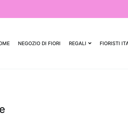
OME
NEGOZIO DI FIORI
REGALI
FIORISTI IT
se
iante da regalare per un appartamento,
aria?