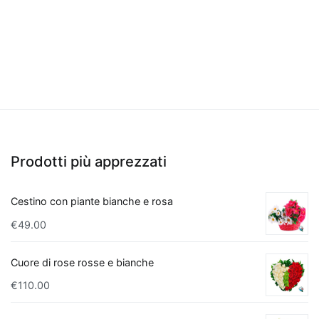
Quando
si
tratta
di
fare
un
regalo
per
un
Prodotti più apprezzati
nuovo
appartamento
,
le
Cestino con piante bianche e rosa
piante
€
49.00
che
purificano
Cuore di rose rosse e bianche
l'aria
€
110.00
rappresentano
una