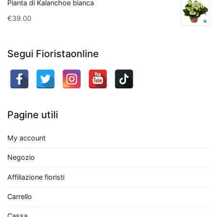
scelta
Pianta di Kalanchoe bianca
eccellente.
€
39.00
Non
solo
aggiungono
Segui Fioristaonline
un
tocco
di
verde
e
Pagine utili
vitalità
all'ambiente,
My account
ma
Negozio
contribuiscono
anche
Affiliazione fioristi
a
migliorare
Carrello
la
Cassa