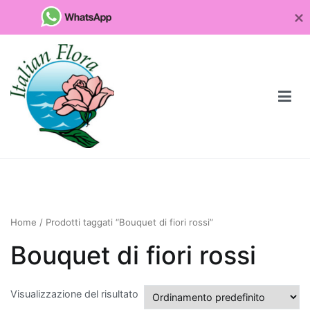
Vai
al
contenuto
Fioristaonline
Rete di fioristi italiani
Quali
sono
Home
/ Prodotti taggati “Bouquet di fiori rossi”
le
piante
Bouquet di fiori rossi
da
regalare
Visualizzazione del risultato
per