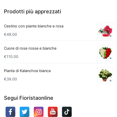
per
chi
Prodotti più apprezzati
cerca
una
Cestino con piante bianche e rosa
pianta
€
49.00
d'appartamento
che
Cuore di rose rosse e bianche
depura
l'aria
€
110.00
in
modo
Pianta di Kalanchoe bianca
naturale.
€
39.00
Altre
piante
che
Segui Fioristaonline
purificano
l'aria
includono