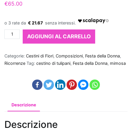
Quando
€
65.00
si
tratta
€ 21.67
di
fare
Cestino
AGGIUNGI AL CARRELLO
un
di
regalo
tulipani
per
rossi
Categorie:
Cestini di Fiori
,
Composizioni
,
Festa della Donna
,
un
e
Ricorrenze
Tag:
cestino di tulipani
,
Festa della Donna
,
mimosa
nuovo
mimosa
appartamento
,
quantità
le
piante
che
purificano
Descrizione
l'aria
rappresentano
Descrizione
una