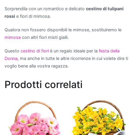
scelta
Sorprendila con un romantico e delicato
cestino di tulipani
eccellente.
rossi
e fiori di mimosa.
Non
solo
Qualora non fossero disponibili le mimose, sostituiremo le
aggiungono
mimose
con altri fiori misti gialli.
un
tocco
Questo
cestino di fiori
è un regalo ideale per la
festa della
di
Donna
, ma anche in tutte le altre ricorrenze in cui volete dire ti
verde
voglio bene alla vostra ragazza.
e
vitalità
Prodotti correlati
all'ambiente,
ma
contribuiscono
anche
a
migliorare
la