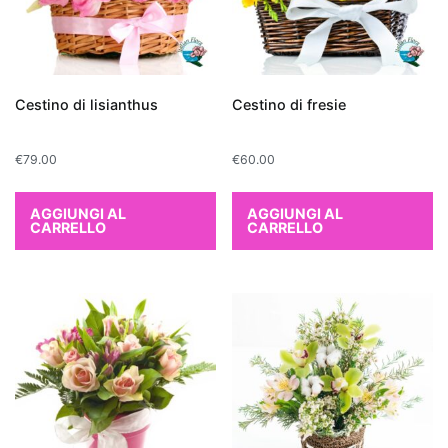
qualità
dell
'aria
interna
.
Le
Cestino di lisianthus
Cestino di fresie
piante
da
interno
€
79.00
€
60.00
purificanti
sono
AGGIUNGI AL
AGGIUNGI AL
CARRELLO
CARRELLO
note
per
la
loro
capacità
di
assorbire
sostanze
nocive