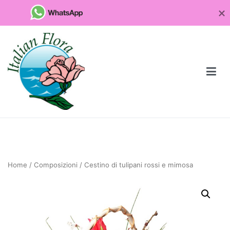
Vai
al
contenuto
Fioristaonline
Rete di fioristi italiani
Quali
sono
Home
/
Composizioni
/ Cestino di tulipani rossi e mimosa
le
piante
da
regalare
per