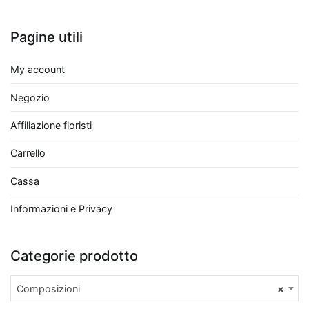
la
Sansevieria
,
Pagine utili
conosciuta
anche
My account
come
"lingua
Negozio
di
Affiliazione fioristi
suocera",
e
Carrello
il
Cassa
Chlorophytum
comosum
Informazioni e Privacy
o
"pianta
ragno",
Categorie prodotto
entrambe
facili
Composizioni
×
da