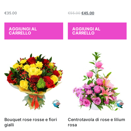
capacità
di
€
35.00
€
55.00
€
45.00
assorbire
sostanze
AGGIUNGI AL
AGGIUNGI AL
CARRELLO
CARRELLO
come
formaldeide
e
benzene.
Anche
il
Ficus
Benjamin
è
una
scelta
eccellente:
Bouquet rose rosse e fiori
Centrotavola di rose e lilium
non
gialli
rosa
solo