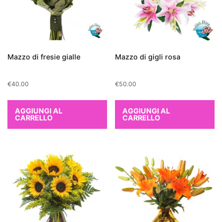
sia
a
quelle
funzionali.
Le
Mazzo di fresie gialle
Mazzo di gigli rosa
migliori
piante
€
40.00
€
50.00
da
interno
AGGIUNGI AL
AGGIUNGI AL
per
CARRELLO
CARRELLO
purificare
l'aria
Regalare
una
pianta
da
appartamento