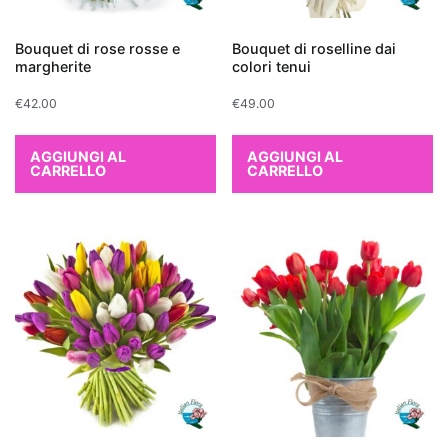
distinguono
per
Bouquet di rose rosse e
Bouquet di roselline dai
la
margherite
colori tenui
loro
€
42.00
€
49.00
capacità
di
AGGIUNGI AL
AGGIUNGI AL
filtrare
CARRELLO
CARRELLO
le
sostanze
inquinanti
e
aumentare
l'umidità
dell'aria.
Tra
le
più
efficaci,