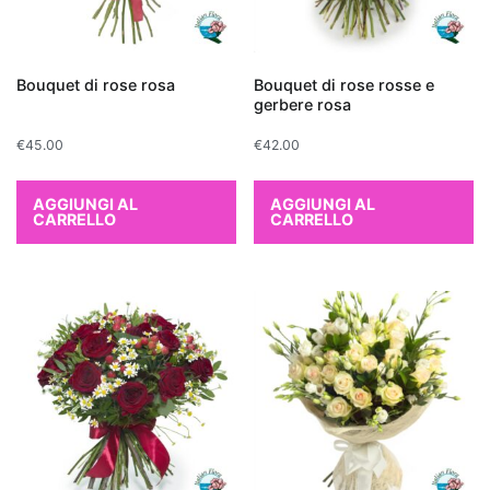
Quando
si
Bouquet di rose rosa
Bouquet di rose rosse e
parla
gerbere rosa
di
€
45.00
€
42.00
migliorare
la
AGGIUNGI AL
AGGIUNGI AL
qualità
CARRELLO
CARRELLO
dell'aria
all'interno
di
un
appartamento,
alcune
piante
da
interno
si