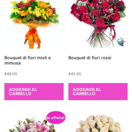
come
formaldeide,
benzene
e
tricloroetilene,
rilasciando
al
contempo
Bouquet di fiori misti e
Bouquet di fiori rossi
ossigeno.
mimosa
Tra
€
49.00
€
45.00
le
più
AGGIUNGI AL
AGGIUNGI AL
efficaci
CARRELLO
CARRELLO
troviamo
il
Ficus
In offerta!
Benjamina
,
perfetto