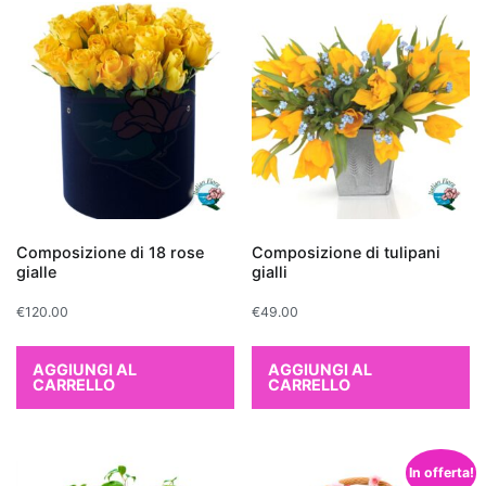
sua
efficienza
nel
rimuovere
inquinanti
atmosferici.
Queste
piante
da
interno
Composizione di 18 rose
Composizione di tulipani
gialle
gialli
che
purificano
€
120.00
€
49.00
l'aria
non
AGGIUNGI AL
AGGIUNGI AL
solo
CARRELLO
CARRELLO
migliorano
esteticamente
gli
In offerta!