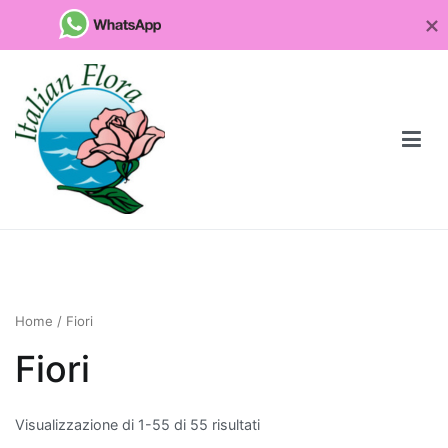
Vai
al
contenuto
Fioristaonline
Rete di fioristi italiani
Quali
sono
Home
/ Fiori
le
piante
Fiori
da
regalare
Visualizzazione di 1-55 di 55 risultati
per