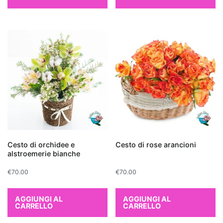
Vera
non
solo
purifica
l'aria,
ma
ha
anche
proprietà
terapeutiche
grazie
al
Cesto di orchidee e
Cesto di rose arancioni
suo
alstroemerie bianche
gel
€
70.00
€
70.00
interno.
Infine,
AGGIUNGI AL
AGGIUNGI AL
il
CARRELLO
CARRELLO
Bamboo