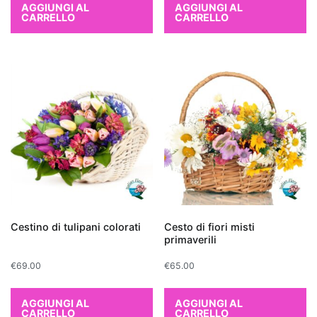
AGGIUNGI AL
AGGIUNGI AL
in
CARRELLO
CARRELLO
grado
di
rimuovere
sostanze
come
xilene
e
tricloroetilene.
Per
chi
cerca
Cestino di tulipani colorati
Cesto di fiori misti
qualcosa
primaverili
di
più
€
69.00
€
65.00
esotico,
l'
Aloe
AGGIUNGI AL
AGGIUNGI AL
CARRELLO
CARRELLO