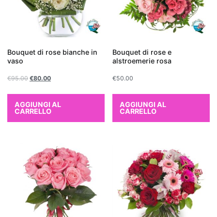
curare
e
ideali
per
Bouquet di rose bianche in
Bouquet di rose e
chi
vaso
alstroemerie rosa
è
€
95.00
€
80.00
€
50.00
alle
prime
armi
AGGIUNGI AL
AGGIUNGI AL
CARRELLO
CARRELLO
con
il
giardinaggio.
Quali
piante
migliorano
la
qualità
dell'aria?