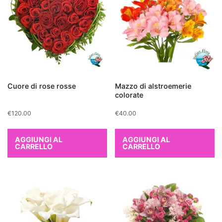
che
depura
l'aria
è
un
regalo
ideale
Cuore di rose rosse
Mazzo di alstroemerie
non
colorate
solo
€
120.00
€
40.00
per
abbellire
AGGIUNGI AL
AGGIUNGI AL
lo
CARRELLO
CARRELLO
spazio
domestico,
ma
anche
per
promuovere