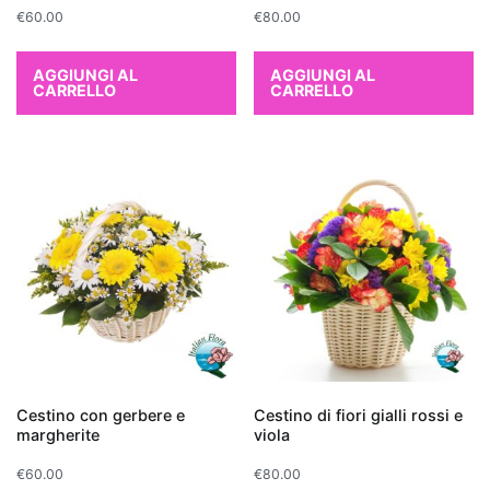
€
60.00
€
80.00
filtra
l'aria,
AGGIUNGI AL
AGGIUNGI AL
ma
CARRELLO
CARRELLO
aggiunge
anche
un
tocco
di
eleganza
con
il
suo
fogliame
lucido.
Un'altra
Cestino con gerbere e
Cestino di fiori gialli rossi e
pianta
margherite
viola
che
€
60.00
€
80.00
purifica