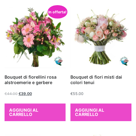
scelta
eccellente.
In offerta!
Non
solo
aggiungono
un
tocco
di
verde
e
Bouquet di fiorellini rosa
Bouquet di fiori misti dai
vitalità
alstroemerie e gerbere
colori tenui
all'ambiente,
ma
€
44.00
€
39.00
€
55.00
contribuiscono
anche
AGGIUNGI AL
AGGIUNGI AL
CARRELLO
CARRELLO
a
migliorare
la