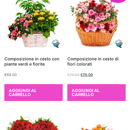
spazi
abitativi,
ma
contribuiscono
anche
a
creare
un
Composizione in cesto con
Composizione in cesto di
ambiente
piante verdi e fiorite
fiori colorati
più
sano
€
69.00
€
75.00
€
70.00
e
vivibile.
AGGIUNGI AL
AGGIUNGI AL
CARRELLO
CARRELLO
Scegliere
una
pianta
da
appartamento