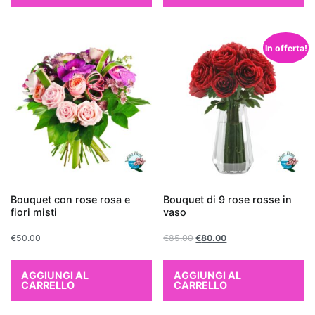
Quando
si
tratta
In offerta!
di
fare
un
regalo
per
un
nuovo
appartamento
,
le
Bouquet con rose rosa e
Bouquet di 9 rose rosse in
fiori misti
vaso
piante
che
€
50.00
€
85.00
€
80.00
purificano
l'aria
AGGIUNGI AL
AGGIUNGI AL
rappresentano
CARRELLO
CARRELLO
una