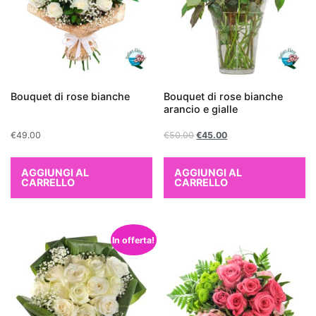
la
Sansevieria
,
conosciuta
anche
come
Bouquet di rose bianche
Bouquet di rose bianche
"lingua
arancio e gialle
di
suocera",
€
49.00
€
50.00
€
45.00
e
il
AGGIUNGI AL
AGGIUNGI AL
CARRELLO
CARRELLO
Chlorophytum
comosum
o
"pianta
In offerta!
ragno",
entrambe
facili
da