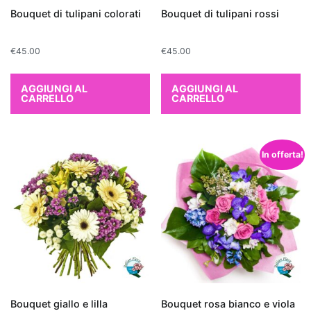
troviamo
Bouquet di tulipani colorati
Bouquet di tulipani rossi
la
Sansevieria
,
€
45.00
€
45.00
comunemente
chiamata
AGGIUNGI AL
AGGIUNGI AL
"lingua
CARRELLO
CARRELLO
di
suocera",
che
In offerta!
è
nota
per
la
sua
resistenza
e
per
Bouquet giallo e lilla
Bouquet rosa bianco e viola
la