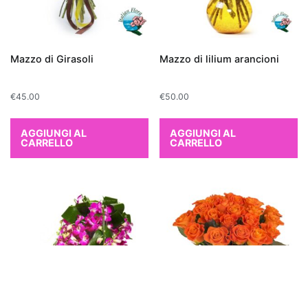
non
solo
aggiunge
Mazzo di Girasoli
Mazzo di lilium arancioni
un
tocco
€
45.00
€
50.00
di
verde
AGGIUNGI AL
AGGIUNGI AL
e
CARRELLO
CARRELLO
freschezza
agli
interni,
ma
può
anche
migliorare
significativamente
la