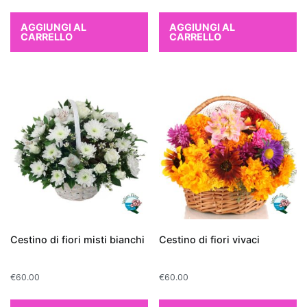
aria
AGGIUNGI AL
AGGIUNGI AL
in
CARRELLO
CARRELLO
modo
efficace
è
il
Pothos
,
particolarmente
apprezzato
per
la
sua
facilità
di
Cestino di fiori misti bianchi
Cestino di fiori vivaci
cura
e
€
60.00
€
60.00
per
essere