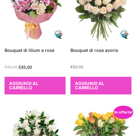
per
chi
cerca
una
pianta
d'appartamento
che
Bouquet di lilium e rose
Bouquet di rose avorio
depura
l'aria
€
49.00
€
45.00
€
50.00
in
modo
AGGIUNGI AL
AGGIUNGI AL
naturale.
CARRELLO
CARRELLO
Altre
piante
che
In offerta!
purificano
l'aria
includono