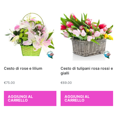
Palm
,
o
palma
bambù,
è
perfetto
per
grandi
spazi
grazie
alla
Cesto di rose e lilium
Cesto di tulipani rosa rossi e
sua
gialli
capacità
€
75.00
€
69.00
di
crescere
AGGIUNGI AL
AGGIUNGI AL
rigogliosa
CARRELLO
CARRELLO
e
alla