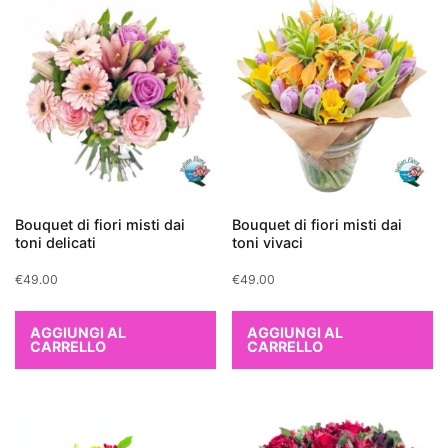
qualità
dell
'aria
interna
.
Le
piante
da
interno
purificanti
sono
Bouquet di fiori misti dai
Bouquet di fiori misti dai
note
toni delicati
toni vivaci
per
€
49.00
€
49.00
la
loro
capacità
AGGIUNGI AL
AGGIUNGI AL
CARRELLO
CARRELLO
di
assorbire
sostanze
nocive