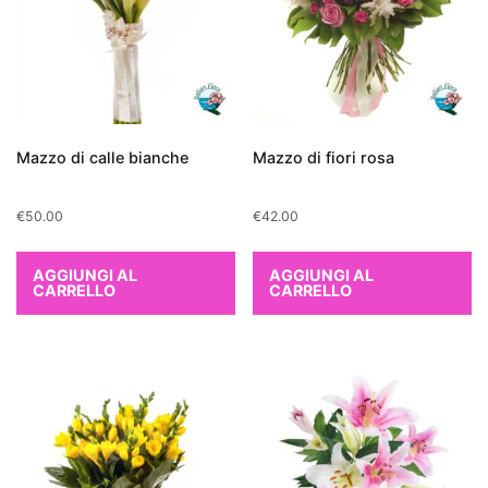
il
benessere
generale.
Con
queste
opzioni,
Mazzo di calle bianche
Mazzo di fiori rosa
sarà
semplice
€
50.00
€
42.00
trovare
la
AGGIUNGI AL
AGGIUNGI AL
pianta
CARRELLO
CARRELLO
perfetta
che
risponde
sia
alle
esigenze
estetiche