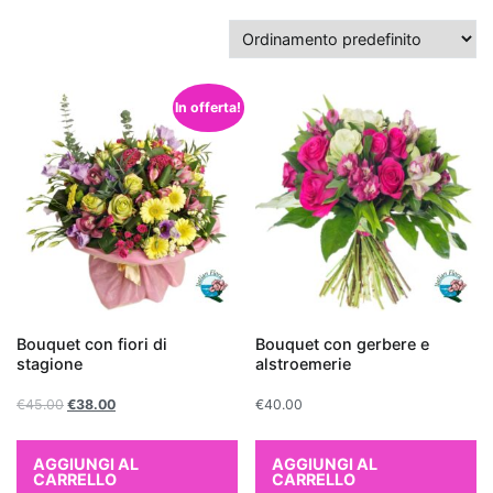
un
appartamento,
che
purificano
In offerta!
l’aria?
Piante
24/11/2025
Blog di
da
Fiorista
Online -
regalare
Fiori e
Piante
da
per
Regalare
Bouquet con fiori di
Bouquet con gerbere e
stagione
alstroemerie
un
€
45.00
€
38.00
€
40.00
appartamen
AGGIUNGI AL
AGGIUNGI AL
CARRELLO
CARRELLO