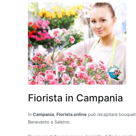
24/11/2025
Blog di Fi
Piante 
appart
Quando si tratta di f
che purificano l'aria
aggiungono un tocco d
anche a migliorare la 
purificanti sono note 
Fiorista in Campania
come formaldeide, ben
ossigeno. Tra le più ef
cerca una pianta d'ap
In
Campania
,
Fiorista online
può recapitare bouquet d
piante che purificano 
Benevento e Salerno.
come "lingua di suoce
entrambe facili da cur