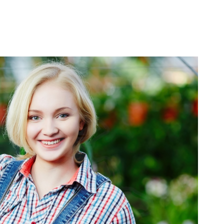
solo migliorano esteticamente gli spazi abitativi, ma
a creare un ambiente più sano e vivibile. Scegliere
mento che depura l'aria è un regalo ideale non solo
zio domestico, ma anche per promuovere il benessere
opzioni, sarà semplice trovare la pianta perfetta che
enze estetiche sia a quelle funzionali.
e da interno per purificare l'aria
ta da appartamento non solo aggiunge un tocco
za agli interni, ma può anche migliorare
a qualità dell'aria.
Tra le migliori piante da
no l'aria troviamo la
Sansevieria
,
 come Lingua di Suocera.
Questa pianta è
rezzata per la sua capacità di
assorbire
ldeide, benzene e tricloroetilene, rendendola
r qualsiasi ambiente domestico.
Un'altra
il
Ficus Benjamina
, il quale non solo abbellisce gli
iame rigoglioso, ma aiuta anche a
filtrare inquinanti