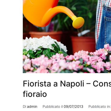
ambientali comuni. Ino
per la sua efficacia n
prodotti per la pulizi
produce fiori bianchi
alla sua funzione dep
una delle piante più s
con il giardinaggio o
sua capacità di miglio
come formaldeide e xi
contribuirà a purifica
salute, ma rappresen
piacevole.
Fiorista a Napoli – Cons
fioraio
Di
admin
Pubblicato il
09/07/2013
Pubblicato in: