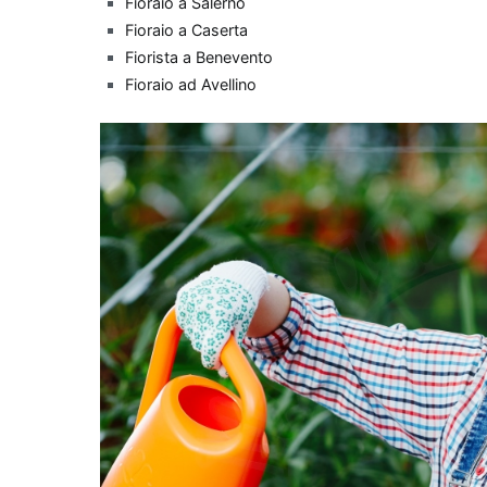
Fioraio a Salerno
purificano l'aria non 
Fioraio a Caserta
contribuiscono anche 
Fiorista a Benevento
una pianta da apparta
Fioraio ad Avellino
per abbellire lo spa
generale. Con queste 
risponde sia alle esig
Le migliori piant
Regalare una pian
di verde e freschez
significativamente l
interno che purifica
comunemente nota
particolarmente app
tossine
come forma
un'ottima scelta pe
eccellente opzione è 
spazi con il suo fogl