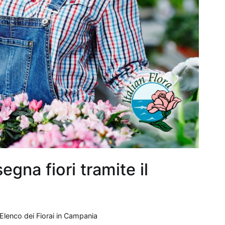
ltre, lo
Spatifillo
, o Giglio della Pace, è rinomato
el rimuovere
agenti chimici volatili
presenti nei
a della casa. Questa pianta richiede poca luce e
 eleganti, aggiungendo un elemento decorativo oltre
urativa. Infine, non possiamo dimenticare il
Pothos
,
emplici da curare, ideale per chi è alle prime armi
 ha poco tempo a disposizione. Il Pothos è noto per la
rare la
qualità dell'aria
eliminando sostanze nocive
lene. Scegliere una di queste piante non solo
re l'aria dell'appartamento offrendo benefici per la
terà anche un regalo sostenibile ed esteticamente
egna fiori tramite il
Elenco dei Fiorai in Campania