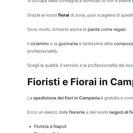
Si occupa della consegna a domicilio di fiori e piante
giardinaggio.
Quali piante migl
Grazie ai nostri
fiorai
di zona, puoi scegliere di spedir
Quando si parla di migl
Sono molto richieste anche le
piante come regalo
:
appartamento, alcune 
di filtrare le sostanze
il
ciclamino
o la
guzmania
e tantissime altre
composizi
efficaci, troviamo la
S
professionalità.
suocera", che è nota 
sostanze come forma
Scegli la qualità, il servizio e la professionalità dei nos
scelta eccellente: non
eleganza con il suo fo
Fioristi e Fiorai
in Cam
modo efficace è il
Po
di cura e per essere 
La
spedizione dei fiori in Campania
è gratuita e co
tricloroetilene. Per ch
purifica l'aria, ma ha
Ecco un elenco delle
fiorerie
e dei nostri
negozi di fi
interno. Infine, il
Bam
spazi grazie alla sua 
Fiorista a Napoli
nel rimuovere inquina