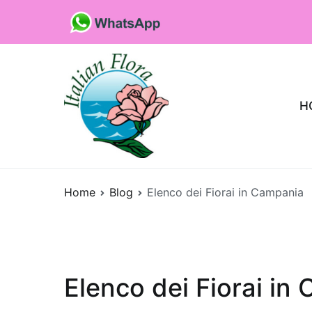
Vai
al
contenuto
H
Fioristaonline
Rete di fioristi italiani
Home
Blog
Elenco dei Fiorai in Campania
Elenco dei Fiorai in
Quali sono le p
che purificano l’