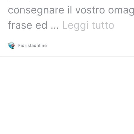
consegnare il vostro omag
Le
frase ed …
Leggi tutto
frasi
di
auguri
Fioristaonline
pasquali
più
dolci
consigliat
dai
nostri
fioristi